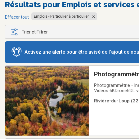
Résultats pour
Emplois et services 
Emplois - Particulier à particulier
Effacer tout
Trier et Filtrer
Activez une alerte pour être avisé de l’ajout de n
Photogrammétrie 
Photogrammétrie • Ins
Vidéos 6KDroneRDL vou
municipalités, ingéni
Rivière-du-Loup (22
drone✔ Orthomosaïqu