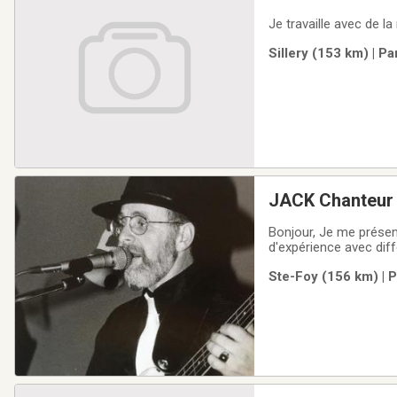
Je travaille avec de l
Sillery (153 km) | P
JACK Chanteur 
Bonjour, Je me présen
d'expérience avec dif
personnes 50 ans et p
Ste-Foy (156 km) | 
pourrions regarder e