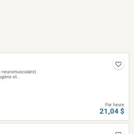
e neuromusculaire)
ygiène et
de la personne
Par heure
21,04 $