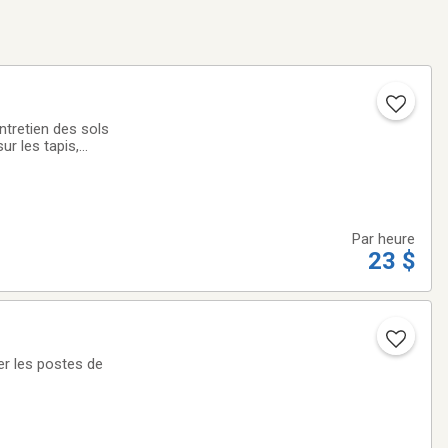
tretien des sols
ur les tapis,
eaux, stores et
Par heure
23 $
r les postes de