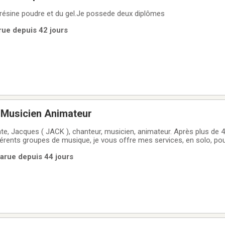
a résine poudre et du gel.Je possede deux diplômes
arue depuis 42 jours
Musicien Animateur
te, Jacques ( JACK ), chanteur, musicien, animateur. Après plus de 
férents groupes de musique, je vous offre mes services, en solo, po
lus. Soit pour soirée de danse, Rpa, fête, musique d'ambiance pour 5
Parue depuis 44 jours
nsemble vos besoins pour