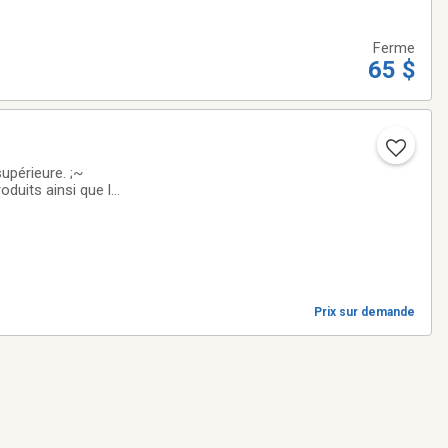
Ferme
65 $
érieure. ;~
duits ainsi que le
vous aider a vous
Prix sur demande