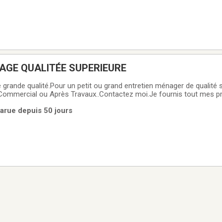
AGE QUALITÉE SUPERIEURE
ande qualité.Pour un petit ou grand entretien ménager de qualité sup
, Commercial ou Après Travaux..Contactez moi.Je fournis tout mes pro
'entretien.Plus de 10 ans d'expérience, Une perle dans votre vie pour 
arue depuis 50 jours
mbreuses