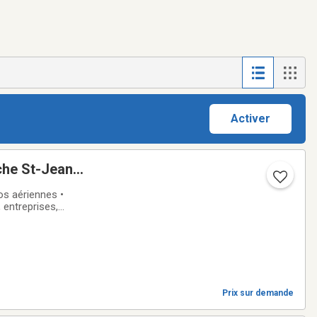
Activer
Jean
os aériennes •
 entreprises,
ammétrie par
Prix sur demande