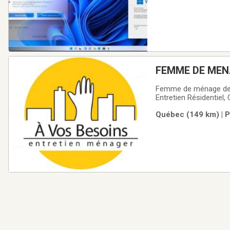
FEMME DE MEN
Femme de ménage de gr
Entretien Résidentiel
matériel requis pour l
Québec (149 km) | P
décharger de vos no