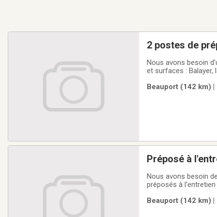
2 postes de pré
Nous avons besoin d'u
et surfaces : Balayer, 
moquettes et meubles 
Beauport (142 km) |
luminaires. Nettoyer l
Préposé à l'ent
Nous avons besoin de
préposés à l'entretie
Beauport (142 km) |