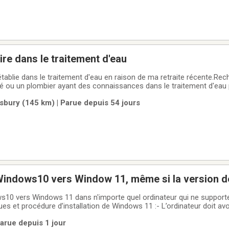
ire dans le traitement d'eau
établie dans le traitement d'eau en raison de ma retraite récente.Re
é ou un plombier ayant des connaissances dans le traitement d'eau 
èle sur la Rive-Nord de Québec, mais majoritairement sur la Rive-Sud 
ury (145 km) | Parue depuis 54 jours
ouloir me
 Windows10 vers Window 11, même si la version 
pporté
ws10 vers Windows 11 dans n'importe quel ordinateur qui ne suppor
es et procédure d’installation de Windows 11 :- L’ordinateur doit avo
 10 installée- L’ordinateur doit avoir une version authentique d’Offi
arue depuis 1 jour
 authentique