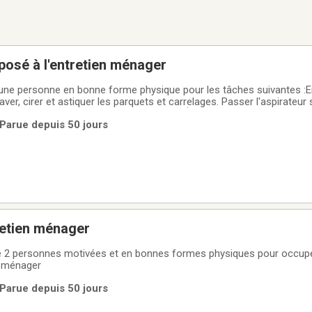
posé à l'entretien ménager
ne personne en bonne forme physique pour les tâches suivantes :En
laver, cirer et astiquer les parquets et carrelages. Passer l'aspirateur s
rembourrés. Dépoussiérage et lavage : Épousseter les meubles, bur
 Parue depuis 50 jours
es taches
retien ménager
 2 personnes motivées et en bonnes formes physiques pour occupe
n ménager
 Parue depuis 50 jours