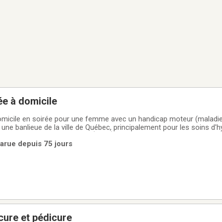
e à domicile
omicile en soirée pour une femme avec un handicap moteur (maladi
 une banlieue de la ville de Québec, principalement pour les soins d'h
 DE LA PERSONNE RECHERCHÉE :– Être une femme, vu la préférence 
arue depuis 75 jours
ène.– Être non fumeuse
 manicure et pédicure