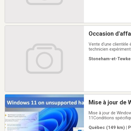
Occasion d'affa
Vente d'une clientèle 
technicien expériment
desservir cette client
Stoneham-et-Tewkesb
Jean-Port-Joli).Bien v
Mise à jour de
10 n'est pas su
Mise à jour de Windo
11Conditions spécifiqu
authentique de Windows
Québec (149 km) | P
doit avoir une version