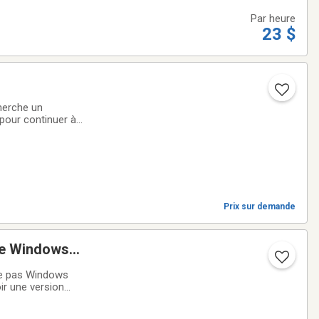
Par heure
23 $
cherche un
pour continuer à
(de Lévis à St-
Prix sur demande
de Windows
te pas Windows
ir une version
ce - L’ordinateur