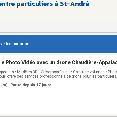
entre particuliers à St-André
ouvelles annonces
Photo Vidéo avec un drone Chaudière-Appalache St-
Port-Joli Montmagny L'islet, Beauce St-Pamphile Lévis
pection • Modèles 3D • Orthomosaïques • Calcul de volumes • Phot
s offre des services professionnels de drone pour les particuliers,
eurs, entrepreneurs et producteurs agricoles.Nos services✔ Photogr
 km) | Parue depuis 17 jours
es haute résolution✔ Modèles