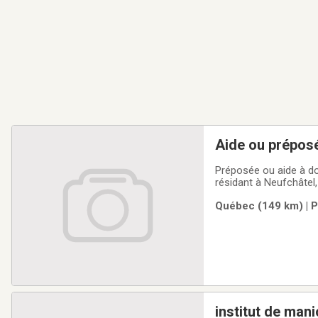
Aide ou préposé
Préposée ou aide à d
résidant à Neufchâtel,
l'habillement.PROFIL
Québec (149 km) | P
pour les soins d’hygi
institut de