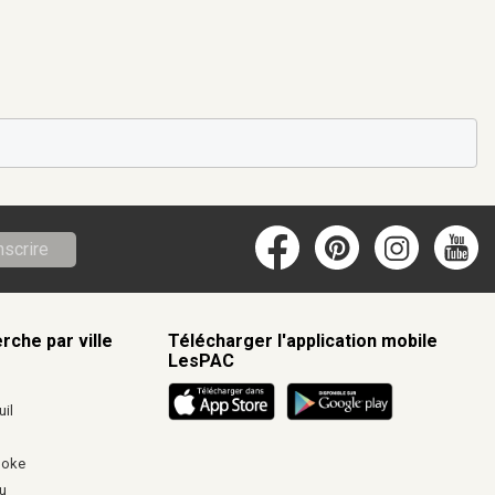
nscrire
rche par ville
Télécharger l'application mobile
LesPAC
c
il
ooke
u