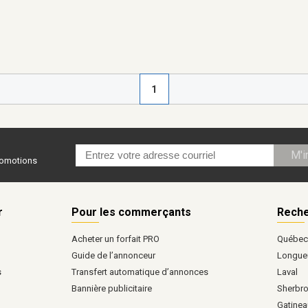
1
M'i
promotions
r
Pour les commerçants
Reche
Acheter un forfait PRO
Québe
Guide de l’annonceur
Longueu
s
Transfert automatique d’annonces
Laval
Bannière publicitaire
Sherbr
Gatinea