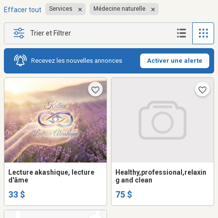
Services
Médecine naturelle
Effacer tout
Trier et Filtrer
Recevez les nouvelles annonces
Activer une alerte
Lecture akashique, lecture
Healthy,professional,relaxin
d'âme
g and clean
33 $
75 $