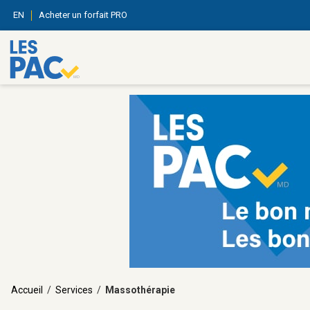
EN
Acheter un forfait PRO
Accueil
/
Services
/
Massothérapie