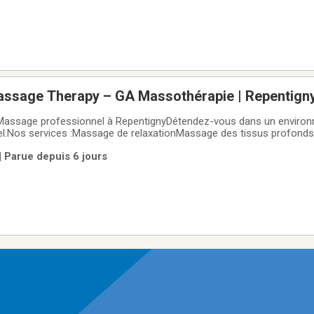
assage Therapy – GA Massothérapie | Repentign
assage professionnel à RepentignyDétendez-vous dans un environ
el.Nos services :Massage de relaxationMassage des tissus profond
ge des piedsExfoliation corporelle📍 Adresse :224 Rue Notre-Dame,
| Parue depuis 6 jours
 :450-808-6322🕘 Heures