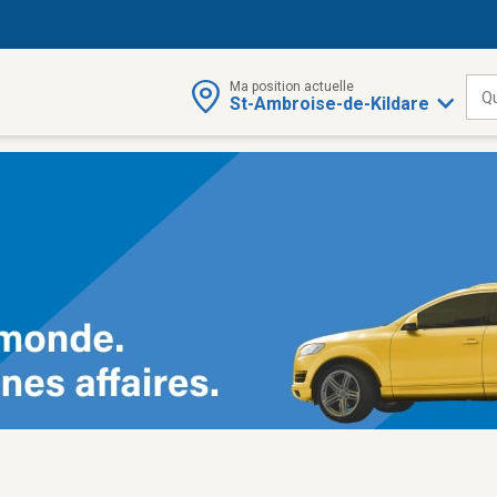
Ma position actuelle
Q
St-Ambroise-de-Kildare