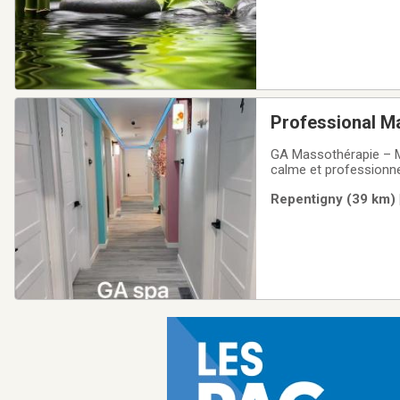
Professional M
GA Massothérapie – M
calme et professionn
pierres chaudesMassa
Repentigny (39 km) 
J6A 2R5📞 Téléphone