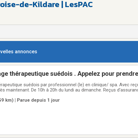
oise-de-Kildare | LesPAC
ouvelles annonces
édois . Appelez pour prendre un rendez-
-4774. Merci beaucoup.
rapeutique suédois par professionnel (le) en clinique/ spa. Avec reç
s maintenant. De 10h à 20h du lundi au dimanche. Reçus d'assurance 
trer. Merci beaucoup!(514) 654-4774
(59 km) | Parue depuis 1 jour