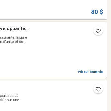
80 $
nveloppantes
e californien
ssurante. Inspiré
n d'unité et de
âcher
Prix sur demande