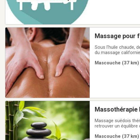
Massage pour f
diffusent une c
Sous l'huile chaude, 
e
du massage californien
sécurité absolue.Les
Mascouche (37 km) |
naturellement, tandis 
Massothérapie
Massage suédois thérapeutique pour dénouer tensions accumulés, soulager douleurs musculaires et
retrouver un équilibre corps et esprit. Spécifiques selon vos besoins.Massage easalen intuitif pour une
relaxation profonde.Reçu pour assurances disponib
Mascouche (37 km) |
douce , moyenne ou f