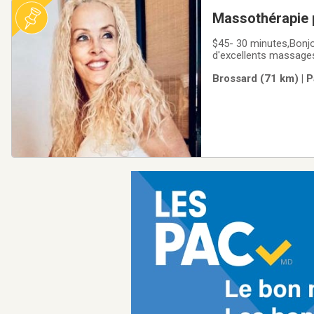
Massothérapie 
$45- 30 minutes,Bonjo
d'excellents massages
agréable ambiance jov
Brossard (71 km) | P
me rejoindre tous les 