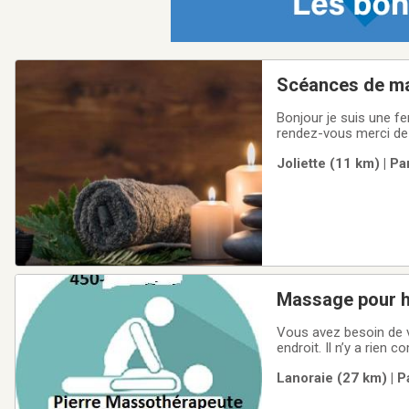
Scéances de m
Bonjour je suis une 
rendez-vous merci de 
personalisée dans les 
Joliette (11 km) | P
am- 21:00 pm Fin de 
Massage pour 
Vous avez besoin de 
endroit. Il n’y a rie
de votre temps pour n
Lanoraie (27 km) | P
d’être plus productif, 