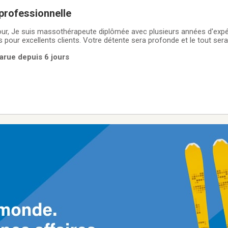
professionnelle
ur, Je suis massothérapeute diplômée avec plusieurs années d'expér
 pour excellents clients. Votre détente sera profonde et le tout ser
iale et amicale. Le stationnement, la douche seront à votre disposi
arue depuis 6 jours
jours