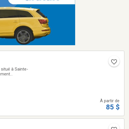
situé à Sainte-
tement
ion relative aux
À partir de
85 $