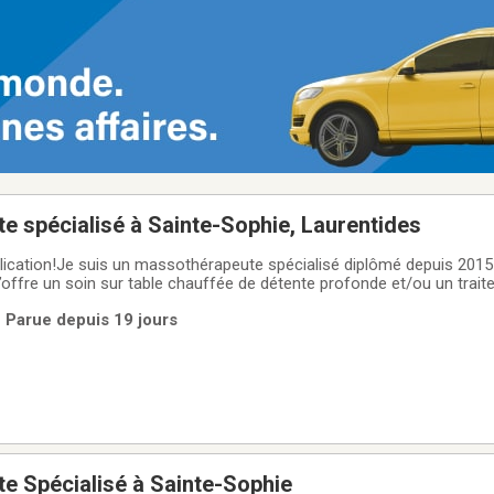
 spécialisé à Sainte-Sophie, Laurentides
ication!Je suis un massothérapeute spécialisé diplômé depuis 2015 
J’offre un soin sur table chauffée de détente profonde et/ou un trai
es pathologies physiologiques musculaires ou articulaires.L’informat
| Parue depuis 19 jours
se trouve en photo et
e Spécialisé à Sainte-Sophie