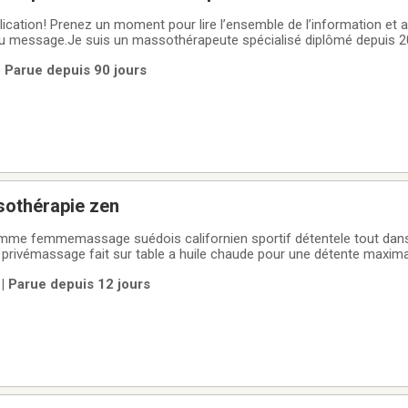
cation! Prenez un moment pour lire l’ensemble de l’information et au
ou message.Je suis un massothérapeute spécialisé diplômé depuis 20
J’offre un soin sur table chauffée de détente profonde et/ou un trai
| Parue depuis 90 jours
des pathologies
sothérapie zen
mme femmemassage suédois californien sportif détentele tout dan
fait sur table a huile chaude pour une détente maximal du corps et de
| Parue depuis 12 jours
 dimanche sur semaine selon ma