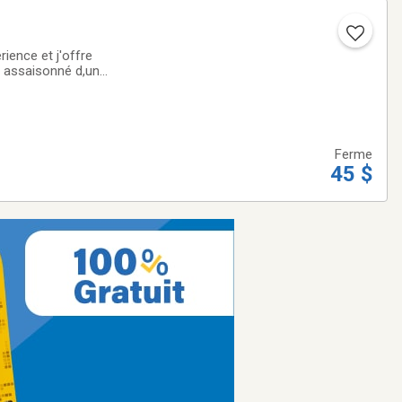
ience et j'offre
a assaisonné d,une
tion et vous pouvez
Ferme
45 $