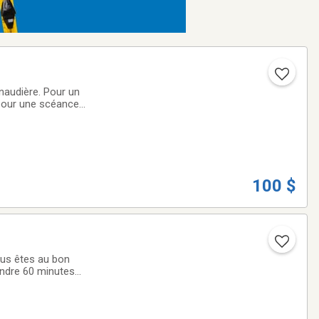
audière. Pour un
 pour une scéance
en semaine 9:00
100 $
ous êtes au bon
endre 60 minutes
par la suite