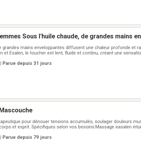
emmes Sous l'huile chaude, de grandes mains e
haleur profonde et rassurante. Inspiré du massag
de grandes mains enveloppantes diffusent une chaleur profonde et ra
 et Esalen, le toucher est lent, fluide et continu, créant une sensatio
 mouvements longs et harmonieux permettent aux tensions de se rel
 Parue depuis 31 jours
que la pression,
 Mascouche
les 17 ans d'expériencesUn massage avec pression
 Parue depuis 79 jours
orte selon vos