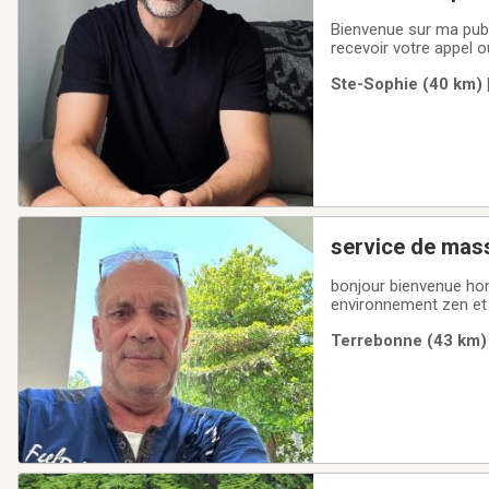
Bienvenue sur ma publi
recevoir votre appel 
Sophie, Laurentides. 
Ste-Sophie (40 km) 
thérapeutique visant 
service de mas
bonjour bienvenue ho
environnement zen et privémassage 
votre stress soins nerf siatique,douleur musculaire,ect je peut vous aider a vous soulagerdisponible
Terrebonne (43 km) 
seulement samedi et