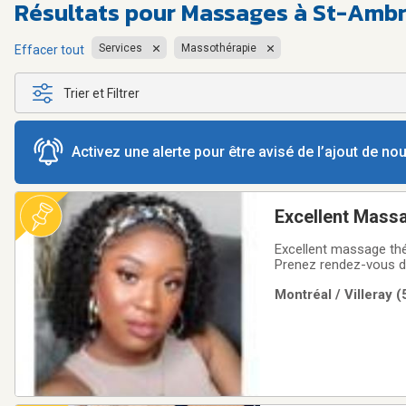
Résultats pour
Massages à St-Ambr
Services
Massothérapie
Effacer tout
Trier et Filtrer
Activez une alerte pour être avisé de l’ajout de n
Excellent Massage thérapeutique su
vous. (514) 654
Excellent massage thé
Prenez rendez-vous dè
a hâte de vous rencon
Montréal / Villeray 