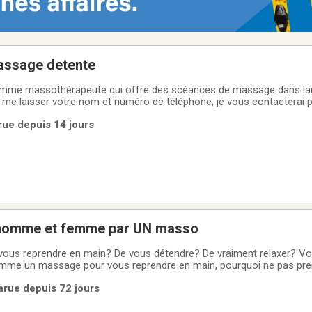
assage detente
femme massothérapeute qui offre des scéances de massage dans lan
me laisser votre nom et numéro de téléphone, je vous contacterai
plus brefs délais. À bientôt et au plaisir de vous dorloter .Horaire : 
arue depuis 14 jours
semaine sur
homme et femme par UN masso
vous reprendre en main? De vous détendre? De vraiment relaxer? V
n comme un massage pour vous reprendre en main, pourquoi ne pas pr
e penser qu’à vous. Prendre un bon moment de détente nous permet 
arue depuis 72 jours
tout en étant plus