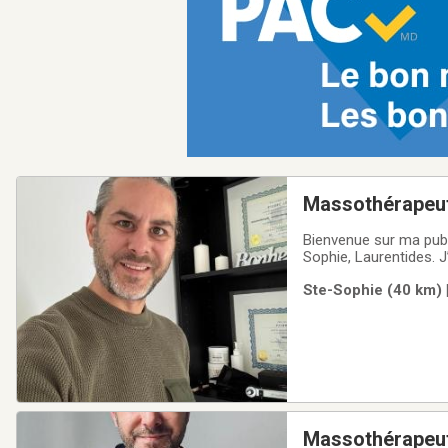
Massothérapeute
Bienvenue sur ma publ
Sophie, Laurentides. 
thérapeutique visant d
Ste-Sophie (40 km) 
tarifs et mon horaire 
Massothérapeut