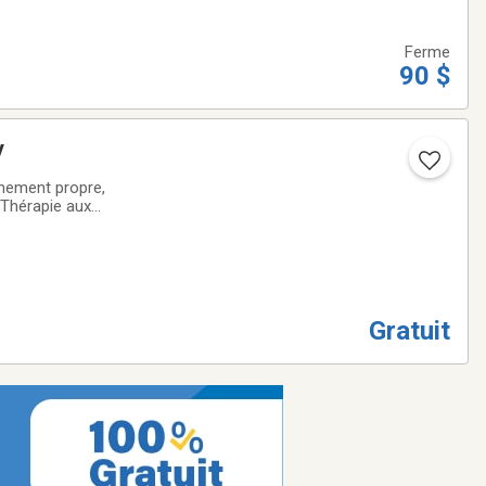
Ferme
90 $
y
nement propre,
sThérapie aux
 Repentigny, QC
Gratuit