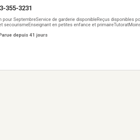
3-355-3231
n pour SeptembreService de garderie disponibleReçus disponibles po
 et secourismeEnseignant en petites enfance et primaireTutoratMoin
 disponibleAppelez dès maintenant pour réserver263-355-3231
Parue depuis 41 jours