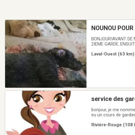
NOUNOU POUR 
SUR 24 SUR PL
BONJOUR!AVANT DE M
2IEME GARDE..ENSUIT
2MOIS OU PLUS..C ES
Laval-Ouest (63 km) 
service des ga
bonjour, je me nomme a
eu un cours de gardien
et apprendre entouré sécurité
Rivière-Rouge (108 
enfant. si vous êtes