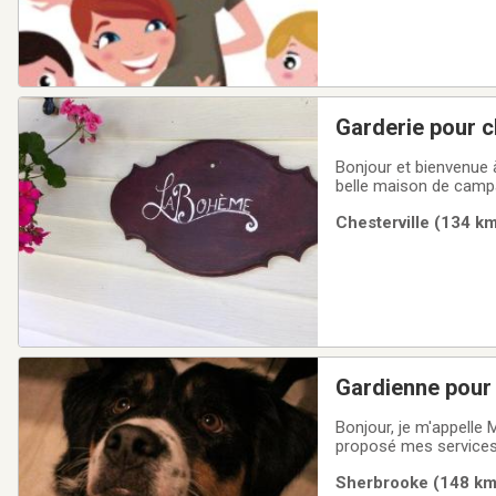
Garderie pour c
Bonjour et bienvenue 
belle maison de campag
offrons nos services 
Chesterville (134 km
durant leur séjour! N
Gardienne pour
Bonjour, je m'appelle 
proposé mes services 
directement chez.oi po
Sherbrooke (148 km)
de confier votre chien.