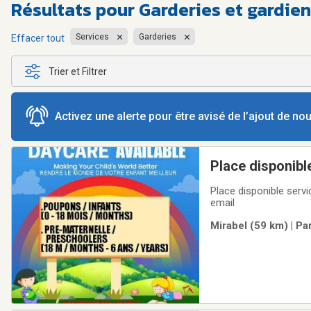
Résultats pour
Garderies et gardie
Services
Garderies
Effacer tout
Trier et Filtrer
Activez une alerte pour être avisé de l’ajout de n
Place disponib
Place disponible ser
email
Mirabel (59 km) | Pa