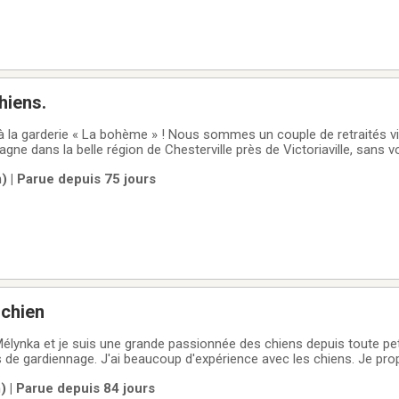
hiens.
à la garderie « La bohème » ! Nous sommes un couple de retraités v
ne dans la belle région de Chesterville près de Victoriaville, sans 
de gardiennage en milieu familial! Donc vos toutous sont avec nous
) | Parue depuis 75 jours
ous avons un bel
 chien
Mélynka et je suis une grande passionnée des chiens depuis toute peti
de gardiennage. J'ai beaucoup d'expérience avec les chiens. Je pro
ur que votre chien soit toujours accompagné.il est possible d'avoir 
 | Parue depuis 84 jours
si