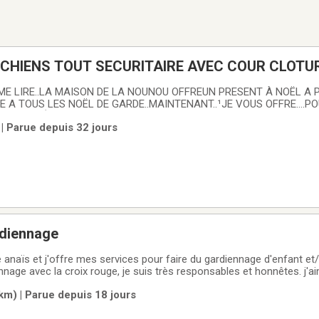
CHIENS TOUT SECURITAIRE AVEC COUR CLOTUR
ACE. 20ANS EXPERIENCE
E LIRE..LA MAISON DE LA NOUNOU OFFREUN PRESENT À NOËL A P
E A TOUS LES NOËL DE GARDE..MAINTENANT..¹JE VOUS OFFRE....PO
T ILLIMITÉ..POUR VOUS OFFRIR MES SERVICES..POUR..AVANT LA P
| Parue depuis 32 jours
GARDAIS 3 A LA FOIS ..MAINTENANT JE N EN GARDE QU UN SEUL À LA FOIS..SAUF
rdiennage
naïs et j'offre mes services pour faire du gardiennage d'enfant et/o
nage avec la croix rouge, je suis très responsables et honnêtes. j'ai
 avec les tout petits. pour le gardiennage d'enfant, c'est 10$ de l’heures par
km) | Parue depuis 18 jours