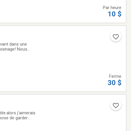
Par heure
10 $
ivant dans une
voisinage! Nous
 dans la maison
Ferme
30 $
te.alors j'aimerais
pose de garder
des visites avant