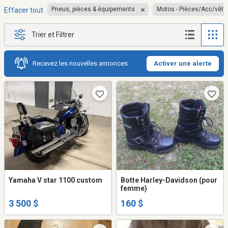
Pneus, pièces & équipements
Motos - Pièces/Acc/vêt
Effacer tout
Trier et Filtrer
Recevez les nouvelles annonces
Activer une alerte
Yamaha V star 1100 custom
Botte Harley-Davidson (pour
femme)
3 500 $
160 $