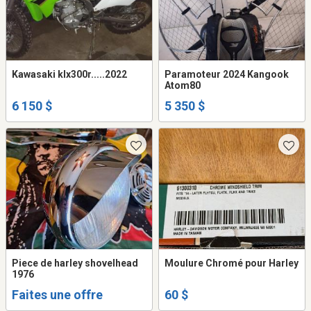
Kawasaki klx300r.....2022
Paramoteur 2024 Kangook
Atom80
6 150 $
5 350 $
Piece de harley shovelhead
Moulure Chromé pour Harley
1976
Faites une offre
60 $