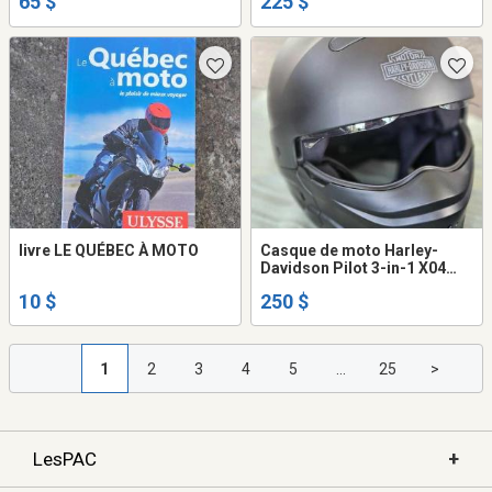
65 $
225 $
livre LE QUÉBEC À MOTO
Casque de moto Harley-
Davidson Pilot 3-in-1 X04
NOIR MAT
10 $
250 $
1
2
3
4
5
...
25
>
+
LesPAC