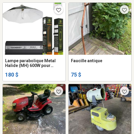
Lampe parabolique Metal
Faucille antique
Halide (MH) 600W pour
semis, repiquage et
180 $
75 $
boutures