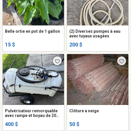
Belle ortie en pot de 1 gallon
(2) Diverses pompes à eau
avec tuyaux usagées
15 $
200 $
Pulvérisateur remorquable
Clôture a neige
avec rampe et boyau de 20
pieds
400 $
50 $