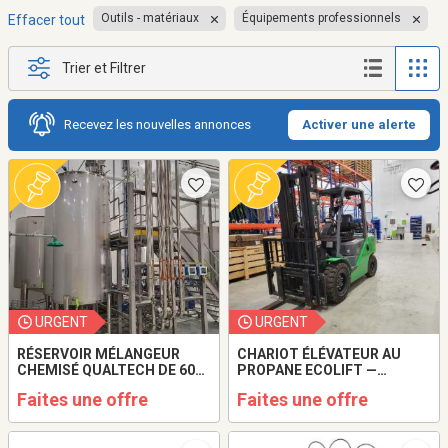
Outils - matériaux
Équipements professionnels
Effacer tout
Trier et Filtrer
Recevez les nouvelles annonces
Activer une alerte
URGENT
URGENT
RÉSERVOIR MÉLANGEUR
CHARIOT ÉLÉVATEUR AU
CHEMISÉ QUALTECH DE 600
PROPANE ECOLIFT —
GALLONS — ANNÉE 2021
CAPACITÉ DE 3 000 KG
Faites une offre
Faites une offre