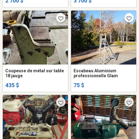
2 700 $
3 700 $
Coupeuse de métal sur table
Escabeau Aluminium
18 jauge
professionnelle Glam
435 $
75 $