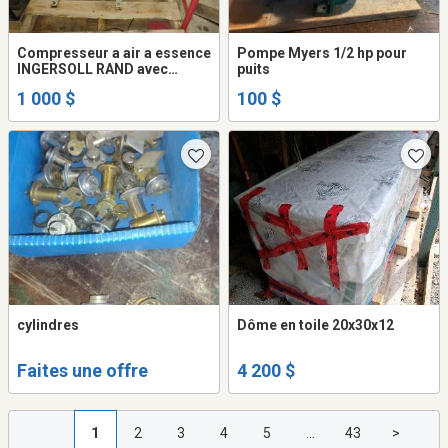
Compresseur a air a essence
Pompe Myers 1/2 hp pour
INGERSOLL RAND avec
puits
moteur HONDA 9 hp en bonne
1 000 $
100 $
condition
cylindres
Dôme en toile 20x30x12
Faites une offre
4 200 $
1
2
3
4
5
...
43
>