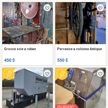
Grosse scie a ruban
Perceuse a colonne Antique
450 $
550 $
URGENT