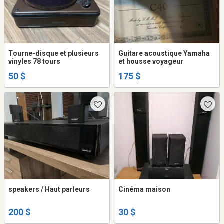
Tourne-disque et plusieurs
Guitare acoustique Yamaha
vinyles 78 tours
et housse voyageur
50 $
175 $
speakers / Haut parleurs
Cinéma maison
200 $
30 $