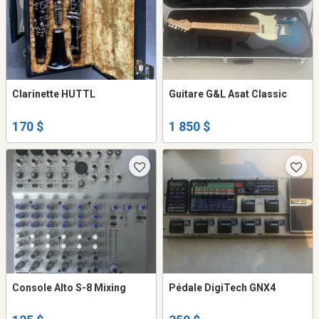
Clarinette HUTTL
Guitare G&L Asat Classic
170 $
1 850 $
Console Alto S-8 Mixing
Pédale DigiTech GNX4