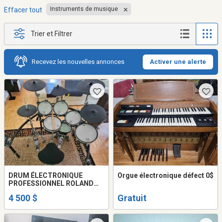
Instruments de musique
Effacer tout
Trier et Filtrer
Recevez les nouvelles annonces
Activer une alerte
DRUM ÉLECTRONIQUE
Orgue électronique défect 0$
PROFESSIONNEL ROLAND
TD-30 PRÊT À JOUER
4 500 $
Gratuit