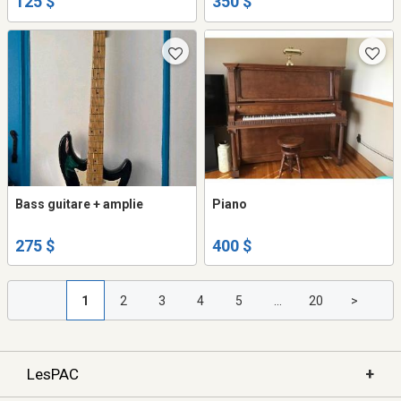
125 $
350 $
Bass guitare + amplie
Piano
275 $
400 $
1
2
3
4
5
...
20
>
+
LesPAC