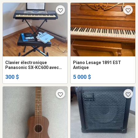
Clavier électronique
Piano Lesage 1891 EST
Panasonic SX-KC600 avec
Antique
banc (usagé/comme neuf)
300 $
5 000 $