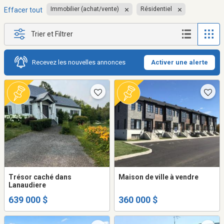
Immobilier (achat/vente)
Résidentiel
Effacer tout
Trier et Filtrer
Recevez les nouvelles annonces
Activer une alerte
Trésor caché dans
Maison de ville à vendre
Lanaudiere
639 000 $
360 000 $