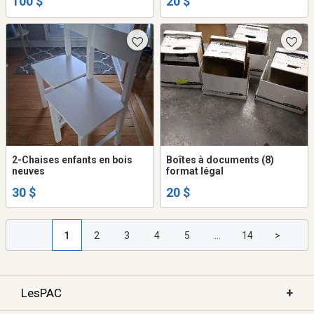
100 $
20 $
2-Chaises enfants en bois
Boîtes à documents (8)
neuves
format légal
30 $
20 $
1
2
3
4
5
...
14
>
+
LesPAC