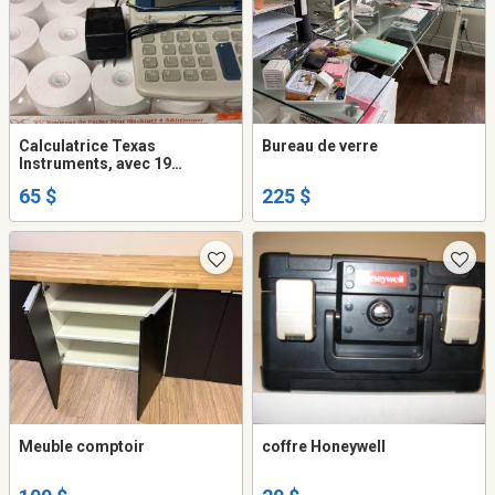
Calculatrice Texas
Bureau de verre
Instruments, avec 19
rouleaux de papier pour
65 $
225 $
machine additionner
Meuble comptoir
coffre Honeywell