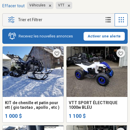
Véhicules
VTT
Effacer tout
Trier et Filtrer
Recevez les nouvelles annonces
Activer une alerte
KIT de chenille et patin pour
VTT SPORT ÉLECTRIQUE
vtt ( gio taotao , apollo , etc )
1000w BLEU
1 000 $
1 100 $