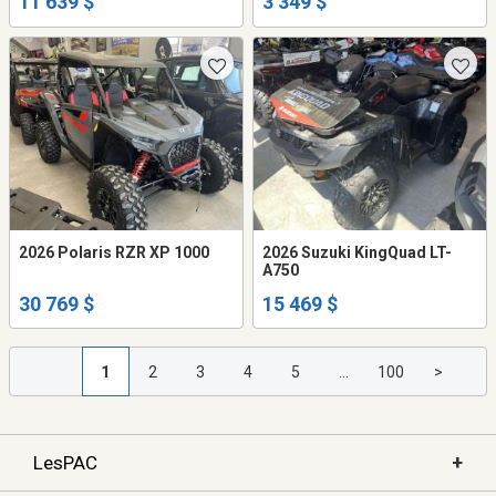
11 639 $
3 349 $
2026 Polaris RZR XP 1000
2026 Suzuki KingQuad LT-
A750
30 769 $
15 469 $
1
2
3
4
5
...
100
>
+
LesPAC