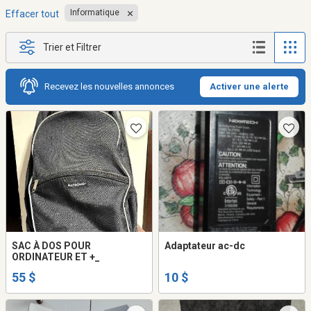
Informatique
Effacer tout
Trier et Filtrer
Recevez les nouvelles annonces
Activer une alerte
SAC À DOS POUR
Adaptateur ac-dc
ORDINATEUR ET +_
55 $
10 $