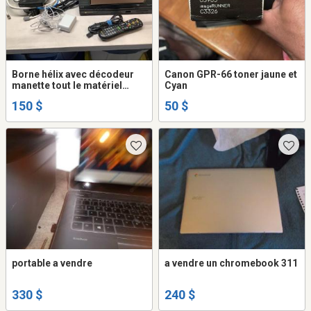
Borne hélix avec décodeur
Canon GPR-66 toner jaune et
manette tout le matériel
Cyan
nécessaire Valeur de
150 $
50 $
presque 600.00$ état neuf
portable a vendre
a vendre un chromebook 311
330 $
240 $