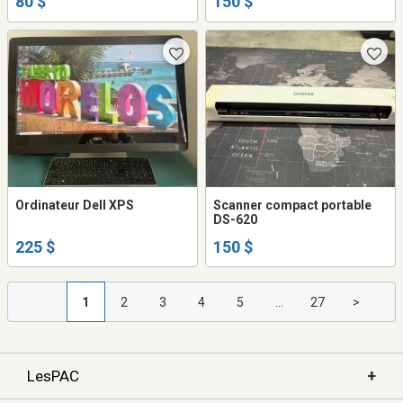
80 $
150 $
Ordinateur Dell XPS
Scanner compact portable
DS-620
225 $
150 $
1
2
3
4
5
...
27
>
+
LesPAC