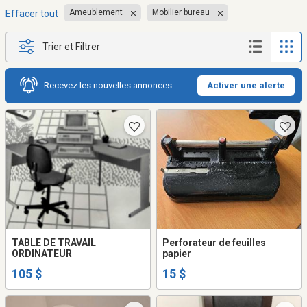
Ameublement
Mobilier bureau
Effacer tout
Trier et Filtrer
Recevez les nouvelles annonces
Activer une alerte
TABLE DE TRAVAIL
Perforateur de feuilles
ORDINATEUR
papier
105 $
15 $