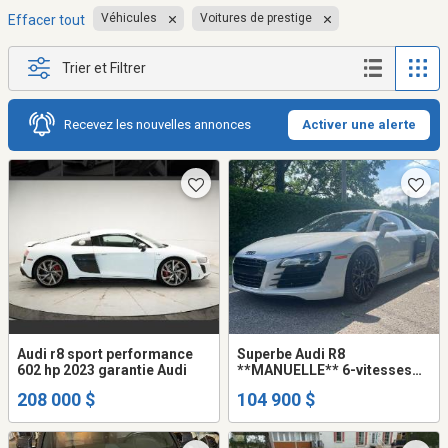
Véhicules
Voitures de prestige
Effacer tout
Trier et Filtrer
Recevez les nouvelles annonces
Activer une alerte
Audi r8 sport performance
Superbe Audi R8
602 hp 2023 garantie Audi
**MANUELLE** 6-vitesses
(gated) 2012 V8 4.2L Coupe
208 000 $
104 900 $