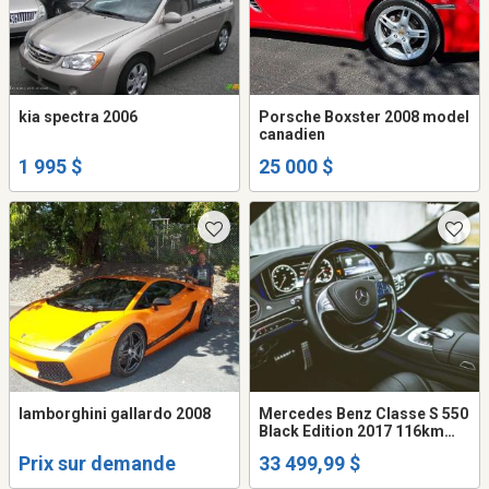
kia spectra 2006
Porsche Boxster 2008 model
canadien
1 995 $
25 000 $
lamborghini gallardo 2008
Mercedes Benz Classe S 550
Black Edition 2017 116km
garantie novembre 2028,
Prix sur demande
33 499,99 $
fully equiped, sun roof moon
roof et plus