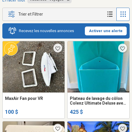
Effacer tout
Trier et Filtrer
Recevez les nouvelles annonces
Activer une alerte
MaxAir Fan pour VR
Plateau de lavage du côlon
Colenz Ultimate Deluxe avec
récipient assorti
100 $
425 $