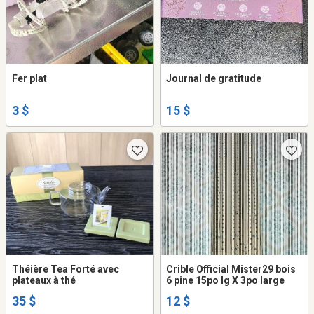
Fer plat
Journal de gratitude
3 $
15 $
Théière Tea Forté avec
Crible Official Mister29 bois
plateaux à thé
6 pine 15po lg X 3po large
35 $
12 $