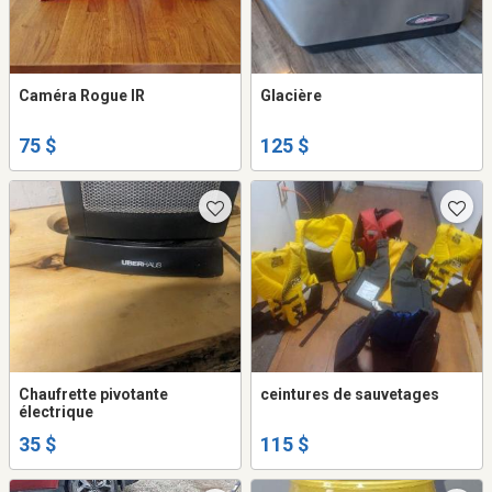
Caméra Rogue IR
Glacière
75 $
125 $
Chaufrette pivotante
ceintures de sauvetages
électrique
35 $
115 $