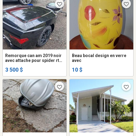
Remorque can am 2019 noir
Beau bocal design en verre
avec attache pour spider rt
avec
limites 2018
3 500 $
10 $