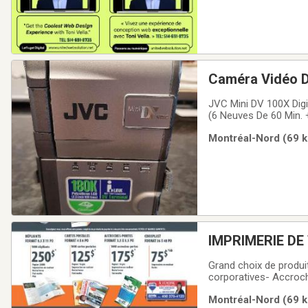
Caméra Vidéo Di
JVC Mini DV 100X Digital Zoom(Rapproche Énormément) Tout Est Fonctionnel(A1) 2 Batteries 11 Casettes
(6 Neuves De 60 Min. +4 De 60 Min. +1 De 3
Nécessaire + Chargeu
Montréal-Nord (69 k
IMPRIMERIE DE
Grand choix de produi
corporatives- Accroch
de voeux- Circulaire
Montréal-Nord (69 k
et coroplasts- Banniè