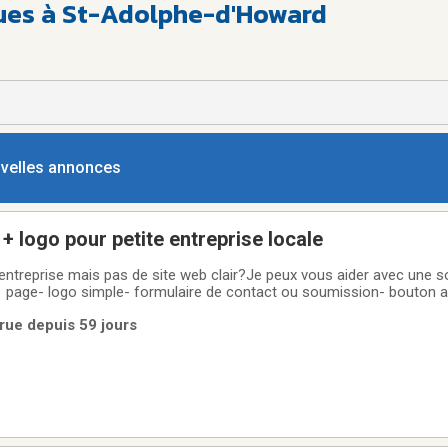
ques à St-Adolphe-d'Howard
ouvelles annonces
+ logo pour petite entreprise locale
entreprise mais pas de site web clair?Je peux vous aider avec une so
 1 page- logo simple- formulaire de contact ou soumission- bouton a
iquer vos services- petite automatisation pour repondre plus vite 
rue depuis 59 jours
 gros projet