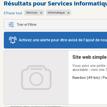
Résultats pour
Services informati
Services
Informatique
Effacer tout
Trier et Filtrer
Activez une alerte pour être avisé de l’ajout de n
Site web simple 
Vous avez une petite 
abordable:- mini-site
page propre pour expl
Rawdon (49 km) | Pa
clientsPas besoin d'un