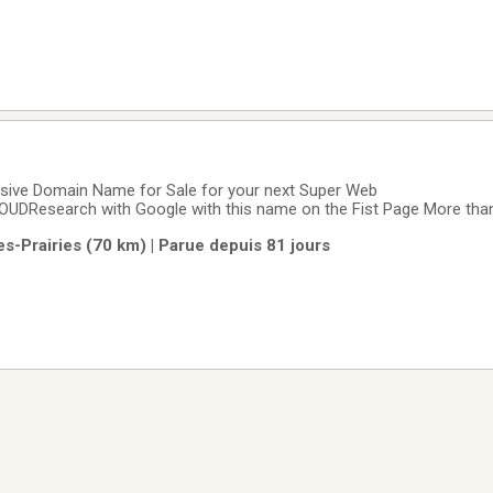
ive Domain Name for Sale for your next Super Web
DResearch with Google with this name on the Fist Page More tha
ister and for Sale with Name CheapONLY $ 24,500 us
es-Prairies (70 km) | Parue depuis 81 jours