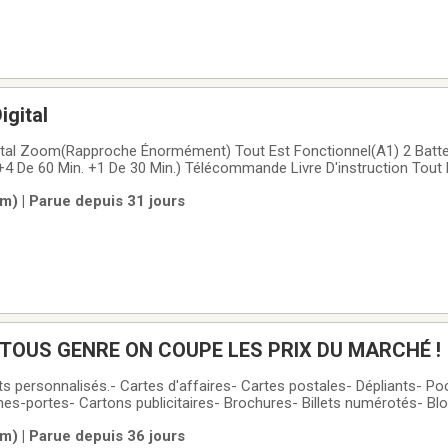
gital
0 Min.) Télécommande Livre D'instruction Tout Le Filage
r.
m) | Parue depuis 31 jours
 TOUS GENRE ON COUPE LES PRIX DU MARCHÉ !
ts personnalisés.- Cartes d'affaires- Cartes postales- Dépliants- Po
es-portes- Cartons publicitaires- Brochures- Billets numérotés- Bl
s- Formulaires NCR- Entêtes de lettre- Enveloppes- LivretsGRANDS 
m) | Parue depuis 36 jours
res de vinyle- Carton