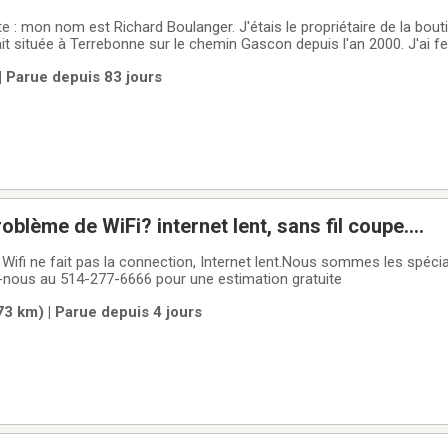
e : mon nom est Richard Boulanger. J'étais le propriétaire de la bou
 située à Terrebonne sur le chemin Gascon depuis l'an 2000. J'ai f
 continue, pour mon grand
| Parue depuis 83 jours
ordinateurs,
blème de WiFi? internet lent, sans fil coupe....
e, Wifi ne fait pas la connection, Internet lent.Nous sommes les spécia
nous au 514-277-6666 pour une estimation gratuite
(73 km) | Parue depuis 4 jours