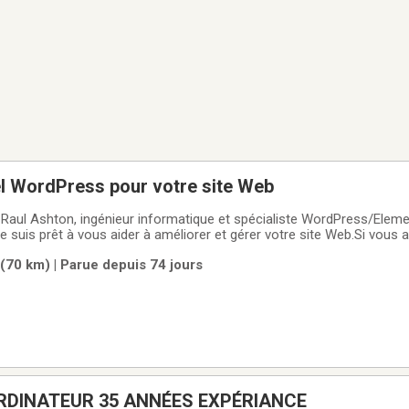
el WordPress pour votre site Web
e Raul Ashton, ingénieur informatique et spécialiste WordPress/Elem
e suis prêt à vous aider à améliorer et gérer votre site Web.Si vous 
ifier des pages, ajouter du contenu, personnaliser votre design ou 
(70 km) | Parue depuis 74 jours
ues, vous pouvez
RDINATEUR 35 ANNÉES EXPÉRIANCE