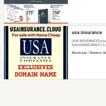
usa insurance
USA INSURANCEExclus
SiteUSAINSURNCE.CLOU
Visitors fo MonthReg
Montréal / Rivière-d