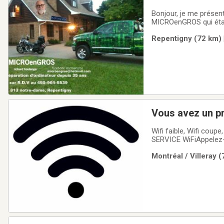
Bonjour, je me présent
MICROenGROS qui était
boutique en décembre 2024. Et je suis actuellement à la semi-retraite, mais je
Repentigny (72 km) 
plaisir, à réparer des 
Vous avez un pro
Wifi faible, Wifi coup
SERVICE WiFiAppelez-
Montréal / Villeray 