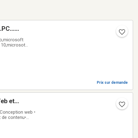
PC...
o,microsoft
e 10,microsot
*438-764-5183438-
Prix sur demande
eb et
• Conception web •
t de contenu•
gement et noms de