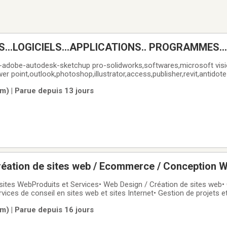
S...LOGICIELS...APPLICATIONS.. PROGRAMMES....
s-adobe-autodesk-sketchup pro-solidworks,softwares,microsoft visi
er point,outlook,photoshop,illustrator,access,publisher,revit,antidot
***************************************************************
m) | Parue depuis 13 jours
 INSTALLATION WINDOWS 11/ +
réation de sites web / Ecommerce / Conception W
seaux Sociaux / Website Services
 sites WebProduits et Services• Web Design / Création de sites web
ices de conseil en sites web et sites Internet• Gestion de projets e
e / Boutique en ligne / Amazon• Maintenance de sites web• Héber
m) | Parue depuis 16 jours
iaux et marketing