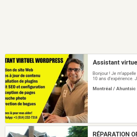
Assistant virtu
Bonjour ! Je m’appell
10 ans d’expérience. J
d’assistance pour mod
Montréal / Ahuntsic 
ajustements spécifiq
RÉPARATION O