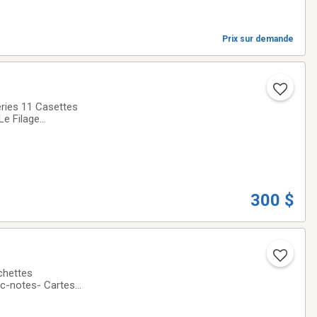
Prix sur demande
300 $
chettes
oc-notes- Cartes
FORMATS- Affiche