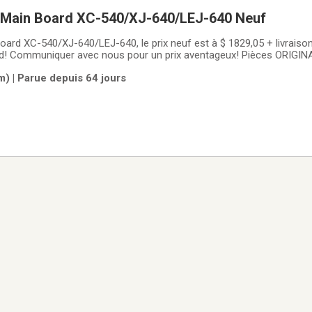
d Main Board XC-540/XJ-640/LEJ-640 Neuf
oard XC-540/XJ-640/LEJ-640, le prix neuf est à $ 1829,05 + livraison
nd! Communiquer avec nous pour un prix aventageux! Pièces ORIGINA
AL disponible au (514) 949-1656
m) | Parue depuis 64 jours