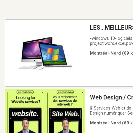
LES...MEILLEUR
////...MAC
-windows 10-logiciel
project,word,excel,pow
office**************
Montréal-Nord (69 k
764-5183FORMATAGE
Web Design / C
Numérique / Ré
🌐 Services Web et de
Design numérique• Serv
Commerce électroniqu
Montréal-Nord (69 k
domaine• Réseaux soc