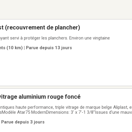
est (recouvrement de plancher)
ant servi à protéger les planchers. Environ une vingtaine
s (10 km) | Parue depuis 13 jours
 vitrage aluminium rouge foncé
ntiques haute performance, triple vitrage de marque belge Aliplast, 
esModèle Atar75 ModernDimensions: 3' x 7'-1 3/8''Issues d'une ma
eurs pour intégration dans un projet, elles sont neuves et encore 
 Parue depuis 3 jours
our une rénovation