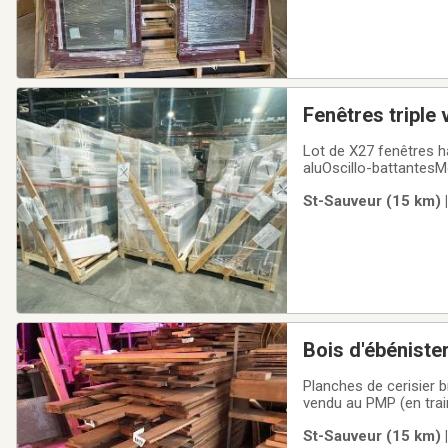
Fenêtres triple
Lot de X27 fenêtres h
aluOscillo-battantes
repreneurs, elles son
St-Sauveur (15 km) |
fixes4 fenêtres ouvra
Bois d'ébénister
Planches de cerisier brut vendu au PMP Planches de 4/4 sec
vendu au PMP (en train de sécher)Planches 8/4,
St-Sauveur (15 km) 