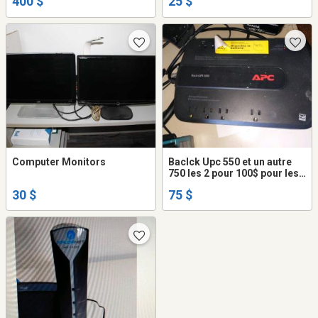
400 $
25 $
Computer Monitors
Baclck Upc 550 et un autre
750 les 2 pour 100$ pour les
2
30 $
75 $