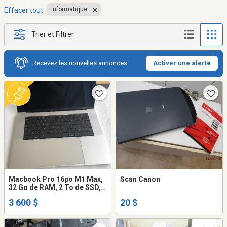
Informatique
Effacer tout
Trier et Filtrer
Recevez les nouvelles annonces
Activer une alerte
Macbook Pro 16po M1 Max,
Scan Canon
32 Go de RAM, 2 To de SSD,
clavier français canadien
3 600 $
20 $