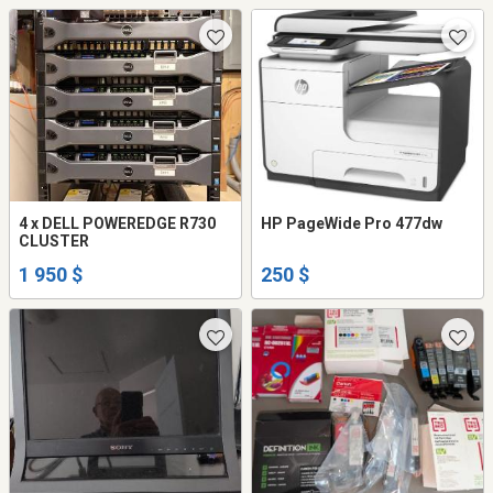
4 x DELL POWEREDGE R730
HP PageWide Pro 477dw
CLUSTER
1 950 $
250 $