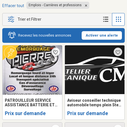
Emplois - Carrières et professions
Effacer tout
Trier et Filtrer
Recevez les nouvelles annonces
Activer une alerte
PATROUILLEUR SERVICE
Aviseur conseiller technique
ASSISTANCE BATTERIE ET
automobile temps plein Ste-
CHAUFFEUR
Anne-des-lacs
Prix sur demande
Prix sur demande
REMORQUEUSE/TOWING