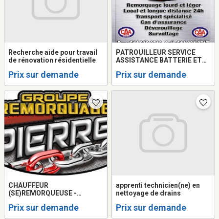
Recherche aide pour travail
PATROUILLEUR SERVICE
de rénovation résidentielle
ASSISTANCE BATTERIE ET
CHAUFFEUR
Prix sur demande
Prix sur demande
REMORQUEUSE/TOWING
CHAUFFEUR
apprenti technicien(ne) en
(SE)REMORQUEUSE -
nettoyage de drains
TOWING DEMANDÉ ET
Prix sur demande
Prix sur demande
CHAUFFEUR DE QUICK