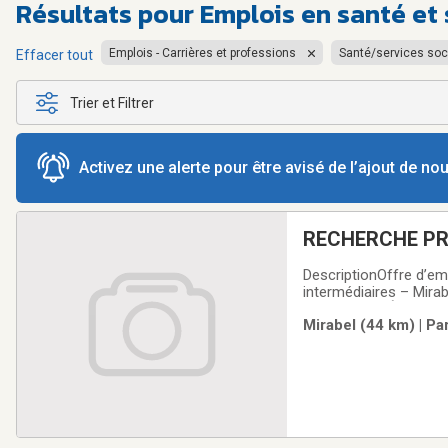
Résultats pour
Emplois en santé et
Emplois - Carrières et professions
Santé/services soc
Effacer tout
Trier et Filtrer
Activez une alerte pour être avisé de l’ajout de n
RECHERCHE PR
DescriptionOffre d’em
intermédiaires – Mirab
Est, MontréalÀ propos
Mirabel (44 km) | Pa
et humain à une clien