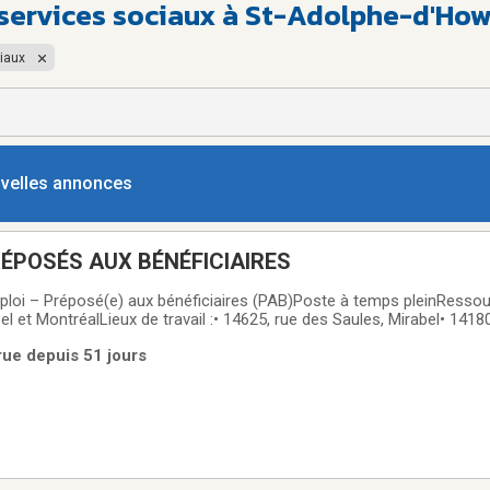
 services sociaux à St-Adolphe-d'Ho
iaux
ouvelles annonces
ÉPOSÉS AUX BÉNÉFICIAIRES
ploi – Préposé(e) aux bénéficiaires (PAB)Poste à temps pleinResso
el et MontréalLieux de travail :• 14625, rue des Saules, Mirabel• 141
 de nousNos ressources intermédiaires offrent un milieu de vie stru
rue depuis 51 jours
tèle présentant des