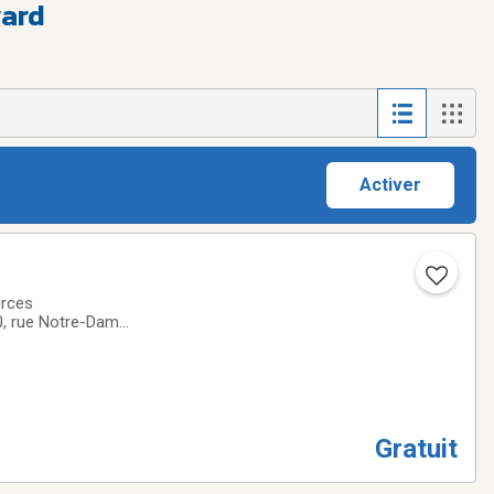
ward
Activer
urces
80, rue Notre-Dame
cturé, sécurisant
Gratuit