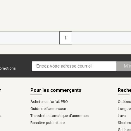
1
M'i
promotions
r
Pour les commerçants
Reche
Acheter un forfait PRO
Québe
Guide de l’annonceur
Longueu
s
Transfert automatique d’annonces
Laval
Bannière publicitaire
Sherbr
Gatinea