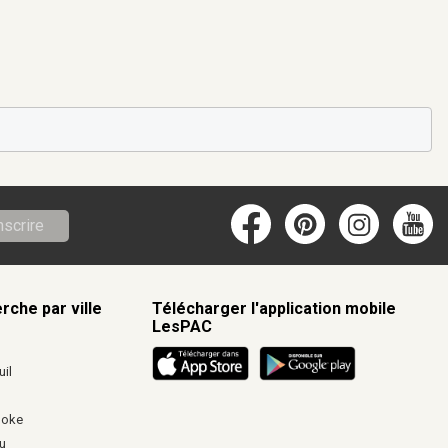
nscrire
rche par ville
Télécharger l'application mobile
LesPAC
c
il
ooke
u