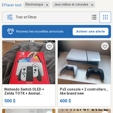
Électronique
Jeux vidéos et consoles
Effacer tout
Trier et Filtrer
Recevez les nouvelles annonces
Activer une alerte
Nintendo Switch OLED +
Ps5 console + 2 controllers ,
Zelda TOTK + Animal
like brand new
Crossing – Excellent état
500 $
600 $