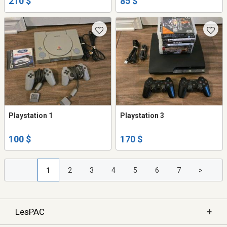
210 $
85 $
Playstation 1
Playstation 3
100 $
170 $
1
2
3
4
5
6
7
>
+
LesPAC