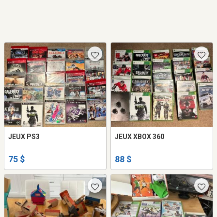
JEUX PS3
JEUX XBOX 360
75 $
88 $