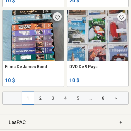
10 $
20 $
Films De James Bond
DVD De 9 Pays
10 $
10 $
1
2
3
4
5
...
8
>
+
LesPAC