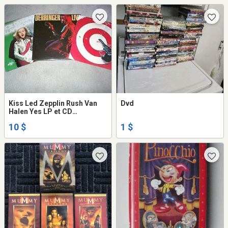
Kiss Led Zepplin Rush Van
Dvd
Halen Yes LP et CD
PLusieures plupart en etat
10 $
1 $
neuf