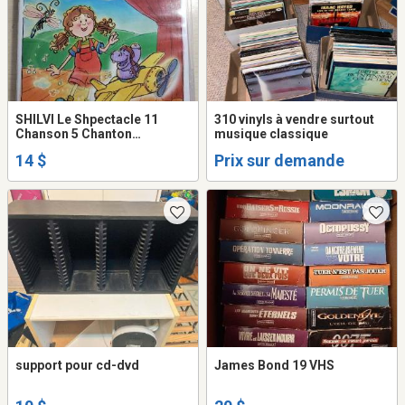
SHILVI Le Shpectacle 11
310 vinyls à vendre surtout
Chanson 5 Chanton
musique classique
ensemble CD MAMAN BÉBÉ
14 $
Prix sur demande
POUPOUNE BARBE LILI FETE
BIDOUNE +
support pour cd-dvd
James Bond 19 VHS