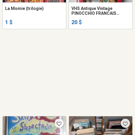
La Momie (trilogie)
VHS Antique Vintage
PINOCCHIO FRANCAIS
FRENCH MARIONNETTE
1 $
20 $
PUPPET ANIMATION
Alliance MTL VHS