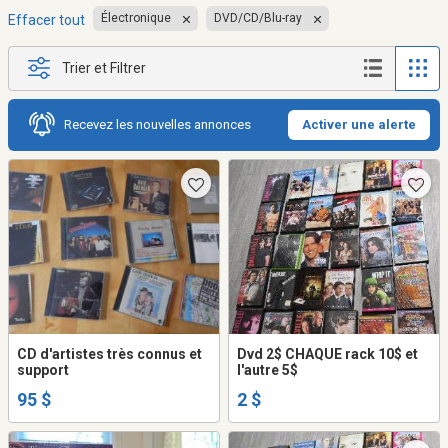
Électronique
DVD/CD/Blu-ray
Effacer tout
Trier et Filtrer
Recevez les nouvelles annonces
Activer une alerte
CD d'artistes très connus et
Dvd 2$ CHAQUE rack 10$ et
support
l'autre 5$
95 $
2 $