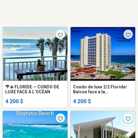
🌴☀️ FLORIDE — CONDO DE
Condo de luxe 2/2 Floride/
LUXE FACE À L’OCÉAN
Balcon face a la
mer/SPÉCIAL Août /Pet
4 200 $
4 200 $
accepté