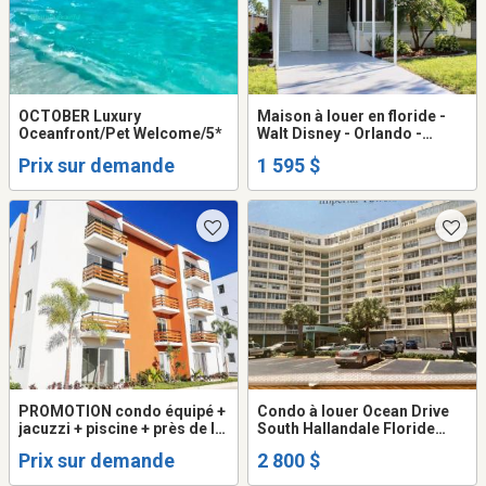
OCTOBER Luxury
Maison à louer en floride -
Oceanfront/Pet Welcome/5*
Walt Disney - Orlando -
Kissimmee
Prix sur demande
1 595 $
PROMOTION condo équipé +
Condo à louer Ocean Drive
jacuzzi + piscine + près de la
South Hallandale Floride
plage
Impérial Towers.
Prix sur demande
2 800 $