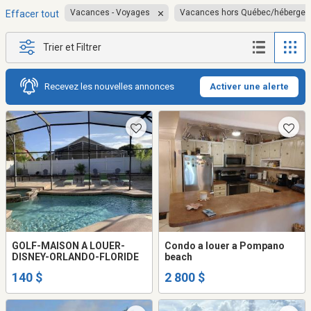
Vacances - Voyages
Vacances hors Québec/héberge
Effacer tout
Trier et Filtrer
Recevez les nouvelles annonces
Activer une alerte
GOLF-MAISON A LOUER-
Condo a louer a Pompano
DISNEY-ORLANDO-FLORIDE
beach
140 $
2 800 $