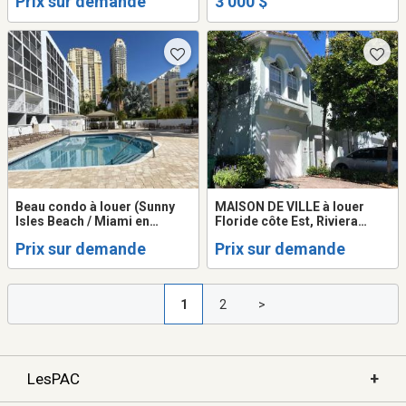
Prix sur demande
3 000 $
Beau condo à louer (Sunny
MAISON DE VILLE à louer
Isles Beach / Miami en
Floride côte Est, Riviera
Floride)
Beach--West Palm Beach
Prix sur demande
Prix sur demande
1
2
>
+
LesPAC