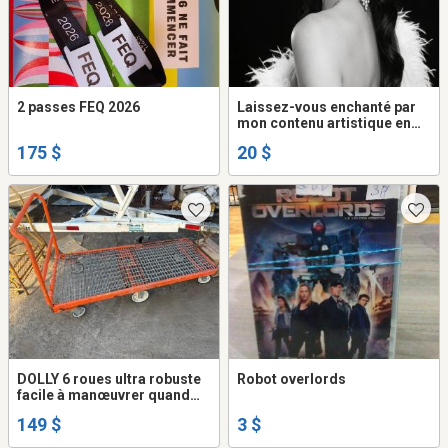
2 passes FEQ 2026
Laissez-vous enchanté par
mon contenu artistique en
ligne (Sophy Rhéaume artiste
175 $
20 $
multi-disciplinaire du milieux
culturelle)
DOLLY 6 roues ultra robuste
Robot overlords
facile à manœuvrer quand
même léger roule bien sûr
149 $
3 $
toute surface aubaine 149$
ça paye pas les roues qu'on a