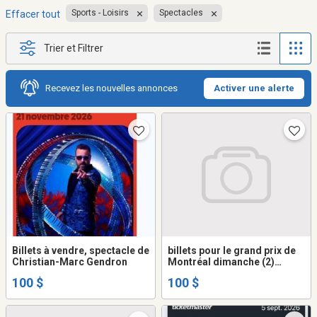
Sports - Loisirs
Spectacles
Effacer tout
Trier et Filtrer
Recevez les nouvelles annonces
Activer une alerte
Billets à vendre, spectacle de
billets pour le grand prix de
Christian-Marc Gendron
Montréal dimanche (2)
valeur de 400.00 admission
100 $
100 $
générale