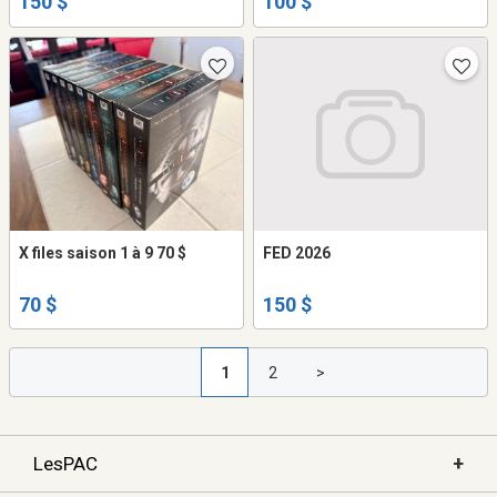
150 $
100 $
X files saison 1 à 9 70 $
FED 2026
70 $
150 $
1
2
>
+
LesPAC