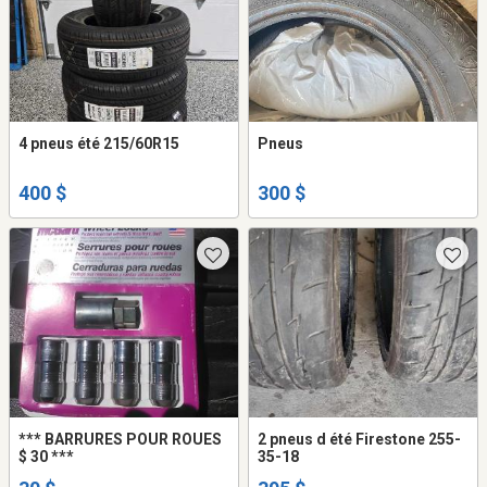
4 pneus été 215/60R15
Pneus
400 $
300 $
*** BARRURES POUR ROUES
2 pneus d été Firestone 255-
$ 30 ***
35-18