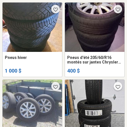
Pneus hiver
Pneus d'été 205/60/R16
montés sur jantes Chrysler
Sebring 2005(5x100)
1 000 $
400 $
originales avec caps