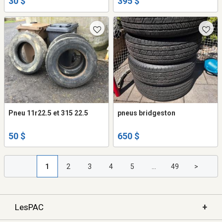
30 $
395 $
Pneu 11r22.5 et 315 22.5
pneus bridgeston
50 $
650 $
1
2
3
4
5
...
49
>
+
LesPAC