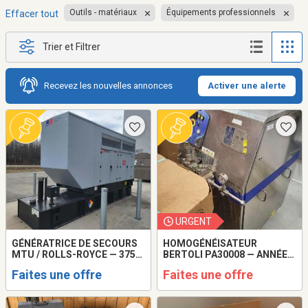
Outils - matériaux
Équipements professionnels
Effacer tout
Trier et Filtrer
Recevez les nouvelles annonces
Activer une alerte
URGENT
GÉNÉRATRICE DE SECOURS
HOMOGÉNÉISATEUR
MTU / ROLLS-ROYCE — 375
BERTOLI PA30008 — ANNÉE
KVA
2023
Faites une offre
Faites une offre