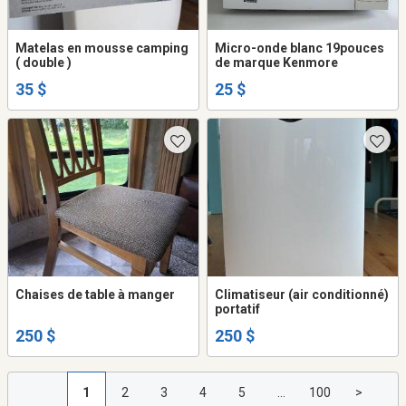
Matelas en mousse camping
Micro-onde blanc 19pouces
( double )
de marque Kenmore
35 $
25 $
Chaises de table à manger
Climatiseur (air conditionné)
portatif
250 $
250 $
1
2
3
4
5
...
100
>