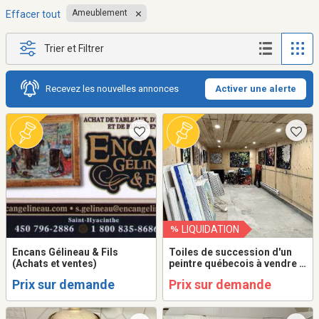
Ameublement
Effacer tout
Trier et Filtrer
Recevez les nouvelles annonces
Activer une alerte
LIQUIDATION
Encans Gélineau & Fils
Toiles de succession d'un
(Achats et ventes)
peintre québecois à vendre à
l'unité ou en lot.
Prix sur demande
Prix sur demande