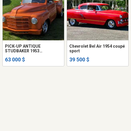
PICK-UP ANTIQUE
Chevrolet Bel Air 1954 coupé
STUDBAKER 1953
sport
RESTOMOD. AUTOMATIQUE
63 000 $
39 500 $
MÉCANIQUE A1. PICK-UP
BOITE COURTE RESTOMOD.
MOTEUR 302 FORD