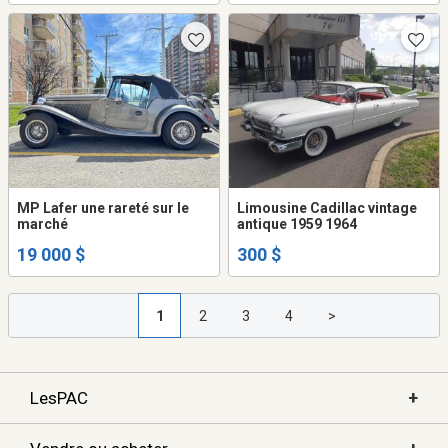
MP Lafer une rareté sur le
Limousine Cadillac vintage
marché
antique 1959 1964
19 000 $
300 $
1
2
3
4
>
+
LesPAC