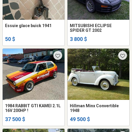
Essuie glace buick 1941
MITSUBISHI ECLIPSE
SPIDER GT 2002
50 $
3 800 $
1984 RABBIT GTI KAMEI 2.1L
Hillman Minx Convertible
16V 200HP !
1948
37 500 $
49 500 $