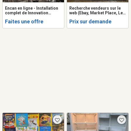
Encan en ligne - Installation
Recherche vendeurs sur le
complet de Innovation
web (Ebay, Market Place, Les
Virentia Inc. a Becancour,
PACS, etc.)
Faites une offre
Prix sur demande
Quebec. Termine le 16
septembre de 11h00 a 15h00.