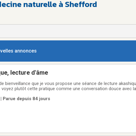
ecine naturelle à Shefford
ouvelles annonces
ue, lecture d'âme
e bienveillance que je vous propose une séance de lecture akashiqu
e, voyez plutôt cette pratique comme une conversation douce avec l
 âme.Mon objectif est de vous offrir un espace sans jugement pour v
| Parue depuis 84 jours
ation de vos ressentis et