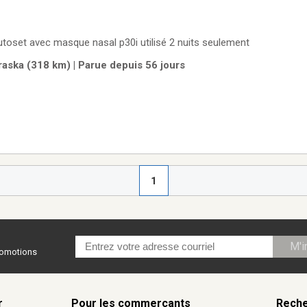
oset avec masque nasal p30i utilisé 2 nuits seulement
ska (318 km) | Parue depuis 56 jours
1
M'i
promotions
r
Pour les commerçants
Reche