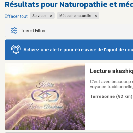
Résultats pour
Naturopathie et méd
Services
Médecine naturelle
Effacer tout
Trier et Filtrer
Activez une alerte pour être avisé de l’ajout de n
Lecture akashiq
C'est avec beaucoup d
voyance traditionnell
bibliothèque de votre
Terrebonne (92 km) 
apaisement, une valid