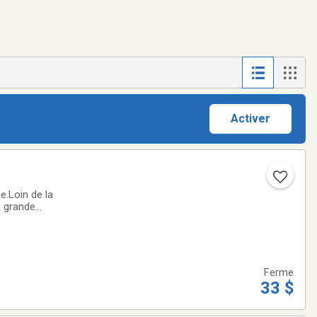
Activer
e.Loin de la
a grande
ous apporter de l'
Ferme
33 $