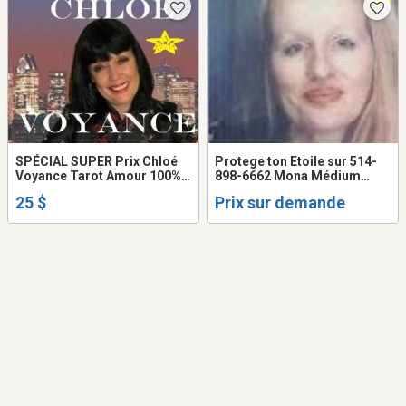
SPÉCIAL SUPER Prix Chloé
Protege ton Etoile sur 514-
Voyance Tarot Amour 100%
898-6662 Mona Médium
SOLUTION + RÉSULTAT TEL:
VOYANTE Healer
25 $
Prix sur demande
514-969-2563