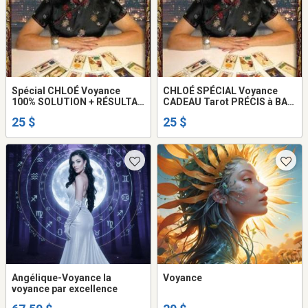
Spécial CHLOÉ Voyance
CHLOÉ SPÉCIAL Voyance
100% SOLUTION + RÉSULTAT
CADEAU Tarot PRÉCIS à BAS
AMOUR Retour AVENIR Tel:
prix Tel 514-969-2563
25 $
25 $
514-969-2563
Angélique-Voyance la
Voyance
voyance par excellence