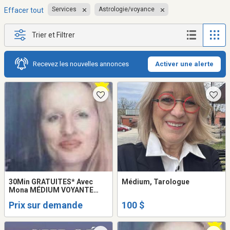
Services
Astrologie/voyance
Effacer tout
Trier et Filtrer
Recevez les nouvelles annonces
Activer une alerte
30Min GRATUITES* Avec
Médium, Tarologue
Mona MÉDIUM VOYANTE
HEALER LOVE PSYCHIC
Prix sur demande
100 $
READING FRANCE QUÉBEC