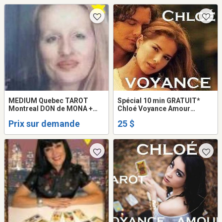
969-2563
MEDIUM Quebec TAROT
Spécial 10 min GRATUIT*
Montreal DON de MONA +
Chloé Voyance Amour
30Min GRATUIT VOYANCE
Retour Tarot Don UNIQUE
Prix sur demande
25 $
TAROT LOVE PSYCHIC
Vérité Réponse CLAIRE en
READING
DIRECT TEL: 514-969-2563