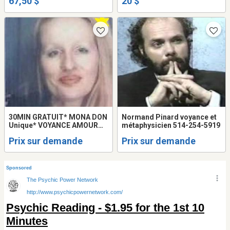
67,50 $
20 $
30MIN GRATUIT* MONA DON
Normand Pinard voyance et
Unique* VOYANCE AMOUR
métaphysicien 514-254-5919
RETOUR 514-898-6662
Prix sur demande
Prix sur demande
MEDIUM Montréal LOVE
Tarot READING