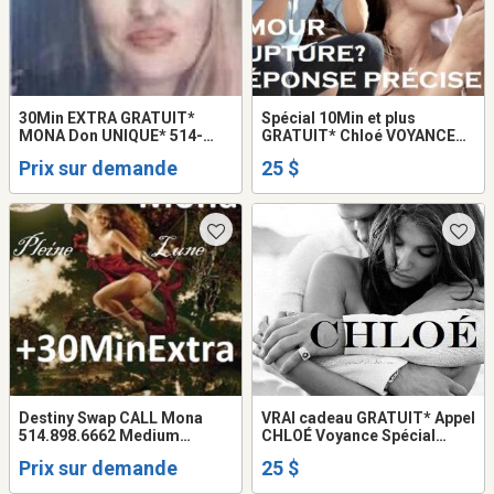
30Min EXTRA GRATUIT*
Spécial 10Min et plus
MONA Don UNIQUE* 514-
GRATUIT* Chloé VOYANCE
898-6662 Médium VOYANTE
Tarot Amour Argent Famille
Prix sur demande
25 $
Tarot PSYCHIC TALISMAN
Destiny Swap CALL Mona
VRAI cadeau GRATUIT* Appel
514.898.6662 Medium
CHLOÉ Voyance Spécial
HEALER Love PSYCHIC
AMOUR Retour AVENIR
Prix sur demande
25 $
Reading
couple Prédictions 2026
100% JUSTE Chloé Tel: 514-