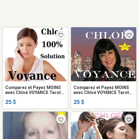
Comparez et Payez MOINS
Comparez et Payez MOINS
avec Chloé VOYANCE Tarot
avec Chloé VOYANCE Tarot
VRAI Amour Argent Avenir
PRÉCIS et DATÉ 25$
25 $
25 $
TEL: 514-969-2563