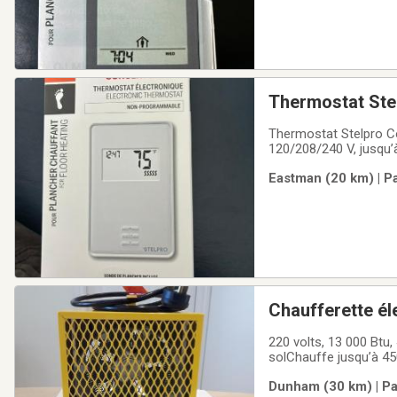
Thermostat Stel
Thermostat Stelpro Co
120/208/240 V, jusqu’à
Demande : 125$
Eastman (20 km) | P
Chaufferette él
220 volts, 13 000 Btu,
solChauffe jusqu’à 450 pi. carrés. Peu servi, vraiment comme neuf.Prix: 99. $ (valeur de
Dunham (30 km) | Pa