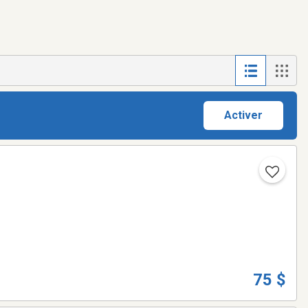
Activer
75 $