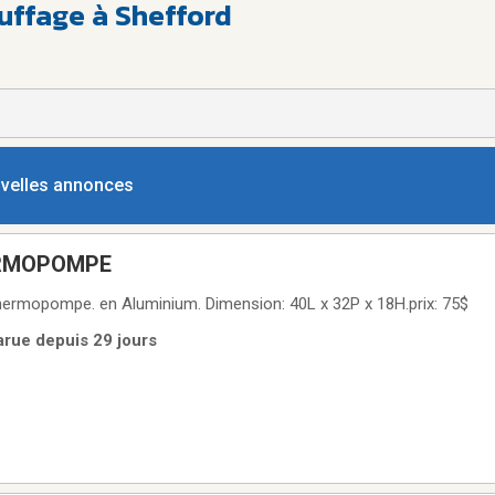
uffage à Shefford
ouvelles annonces
RMOPOMPE
Support au sol pour thermopompe. en Aluminium. Dimension: 40L x 32P x 18H.prix: 75$
arue depuis 29 jours