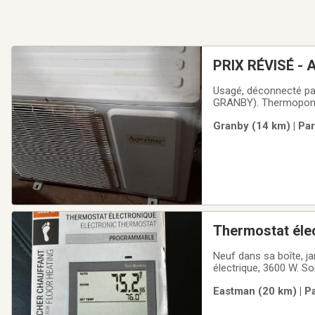
PRIX RÉVISÉ - 
intérieures
Usagé, déconnecté par compagnie professionn
GRANBY). The
Granby (14 km) | Pa
Thermostat éle
Neuf dans sa boîte, j
électrique, 3600 W. S
Eastman (20 km) | P