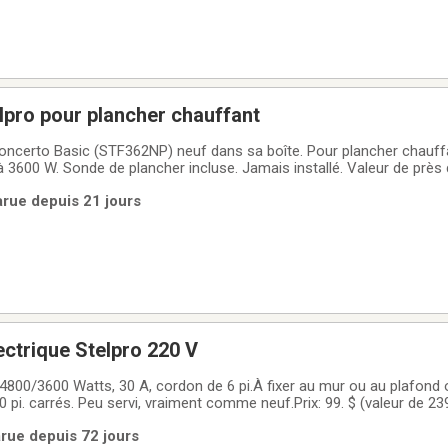
pro pour plancher chauffant
ncerto Basic (STF362NP) neuf dans sa boîte. Pour plancher chauffa
 3600 W. Sonde de plancher incluse. Jamais installé. Valeur de près 
arue depuis 21 jours
ectrique Stelpro 220 V
 4800/3600 Watts, 30 A, cordon de 6 pi.À fixer au mur ou au plafond 
 239.95$ avant les
taxes)Contacter Yves au 450 295-3101 (Dunham)
rue depuis 72 jours