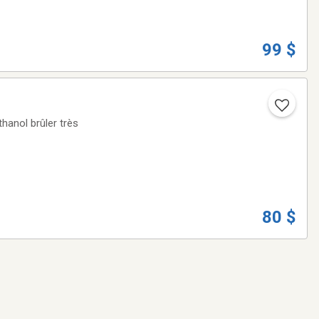
99 $
hanol brûler très
80 $