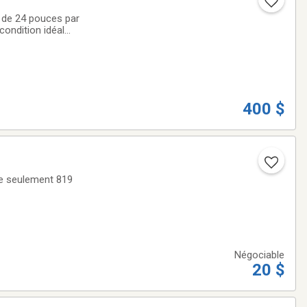
l de 24 pouces par
condition idéal
400 $
ne seulement 819
Négociable
20 $