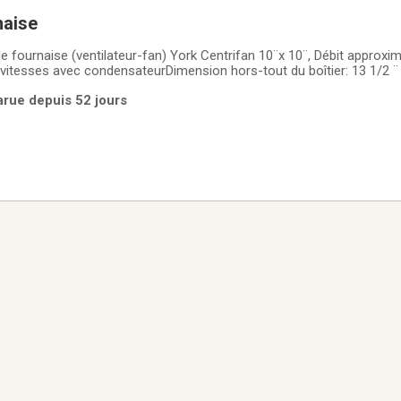
naise
de fournaise (ventilateur-fan) York Centrifan 10¨x 10¨, Débit approxi
s avec condensateurDimension hors-tout du boîtier: 13 1/2 ¨ x 18¨ Acheté
neuf-décembre 2025, en très bon état de fonctionnement.prix: 125 $ négociable
arue depuis 52 jours