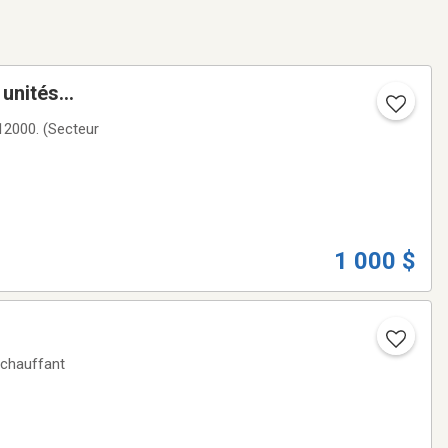
unités
1 000 $
 chauffant