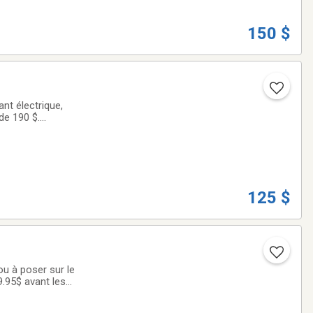
150 $
nt électrique,
de 190 $.
125 $
ou à poser sur le