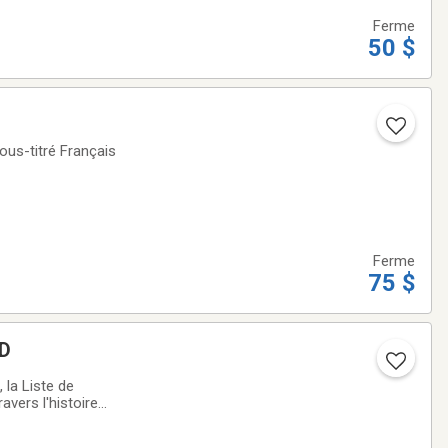
Ferme
50 $
us-titré Français
Ferme
75 $
VD
 la Liste de
avers l'histoire
spoir et