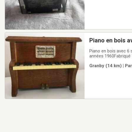
Piano en bois a
Piano en bois avec 6 sous-verres très joli 4 3/4 po ha
années 1960Fabriqué à 
ensemble est avec six
Granby (14 km) | Pa
protégeant vos surfac