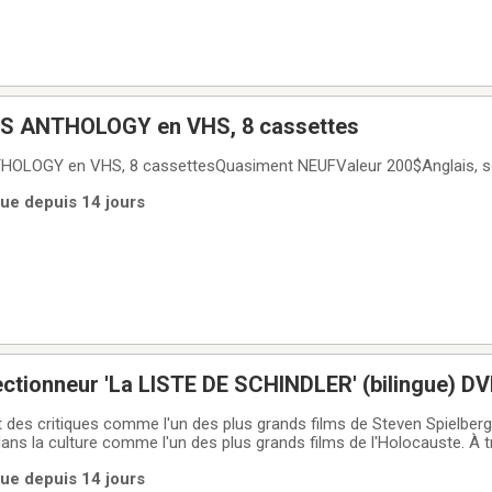
ES ANTHOLOGY en VHS, 8 cassettes
OLOGY en VHS, 8 cassettesQuasiment NEUFValeur 200$Anglais, so
rue depuis 14 jours
ectionneur 'La LISTE DE SCHINDLER' (bilingue) D
 des critiques comme l'un des plus grands films de Steven Spielberg,
ans la culture comme l'un des plus grands films de l'Holocauste. À tr
 allemand, Oskar Schindler, nous découvrons une grande histoire d'e
rue depuis 14 jours
 l'un des moments