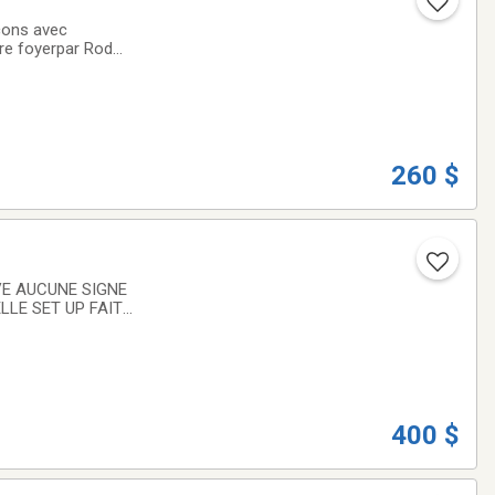
çons avec
re foyerpar Rod
Et offert
260 $
LLE SET UP FAIT
400 $