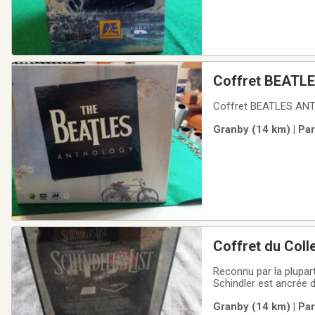
Coffret BEATL
Coffret BEATLES ANTH
Granby (14 km) | Pa
Coffret du Coll
Reconnu par la plupart
Schindler est ancrée d
d'un homme d'affaires
Granby (14 km) | Pa
d'humanité, à travers