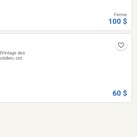
Ferme
100 $
otidien, cet
 effort tout en
60 $