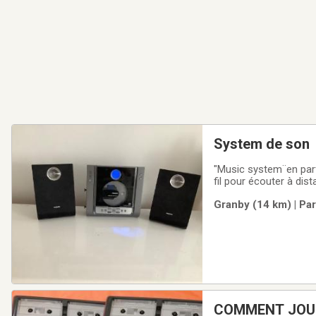
System de son
"Music system¨en parf
fil pour écouter à dis
Granby (14 km) | Pa
COMMENT JOUER