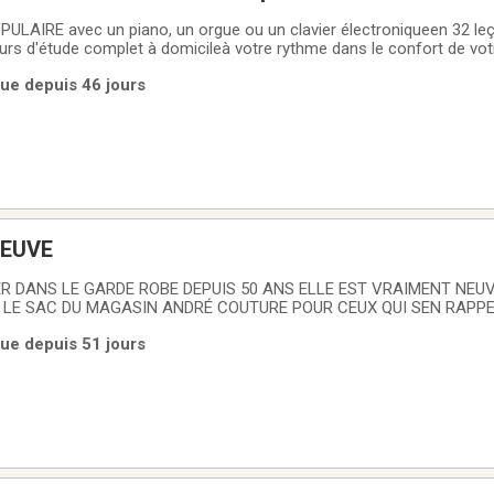
ULAIRE avec un piano, un orgue ou un clavier électroniqueen 32 le
rs d'étude complet à domicileà votre rythme dans le confort de vot
USIQUE POPULAIRE est beaucoup plus facile que vous ne le pensez!
rue depuis 46 jours
re achatune cassette audio d'une
15 NEUVE
 LE SAC DU MAGASIN ANDRÉ COUTURE POUR CEUX QUI SEN RAPPE
OUS VENEZ L`ESSEYER VOUS ALLER REPARTIR AVEC
rue depuis 51 jours