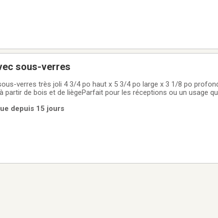
vec sous-verres
ut x 5 3/4 po large x 3 1/8 po profondVintage des
partir de bois et de liègeParfait pour les réceptions ou un usage qu
 sous-verres, vous permettant d'organiser des rassemblements sans
rue depuis 15 jours
es. C'est