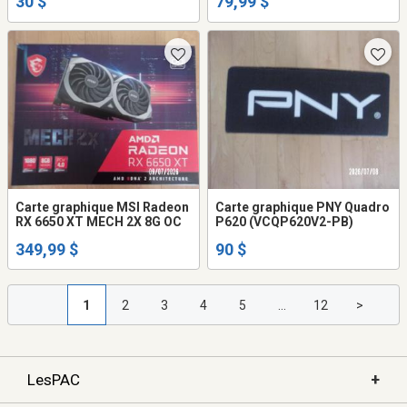
30 $
79,99 $
Carte graphique MSI Radeon
Carte graphique PNY Quadro
RX 6650 XT MECH 2X 8G OC
P620 (VCQP620V2-PB)
349,99 $
90 $
1
2
3
4
5
...
12
>
+
LesPAC