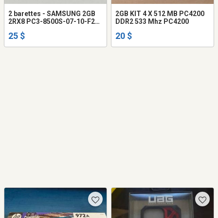
2 barettes - SAMSUNG 2GB
2GB KIT 4 X 512 MB PC4200
2RX8 PC3-8500S-07-10-F2
DDR2 533 Mhz PC4200
1066MHZ DDR3 MEMORY
25 $
20 $
MODULE SODIMM