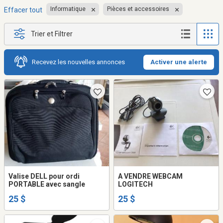
Informatique
Pièces et accessoires
Effacer tout
Trier et Filtrer
Recevez les nouvelles annonces
Activer une alerte
Valise DELL pour ordi
A VENDRE WEBCAM
PORTABLE avec sangle
LOGITECH
25 $
25 $