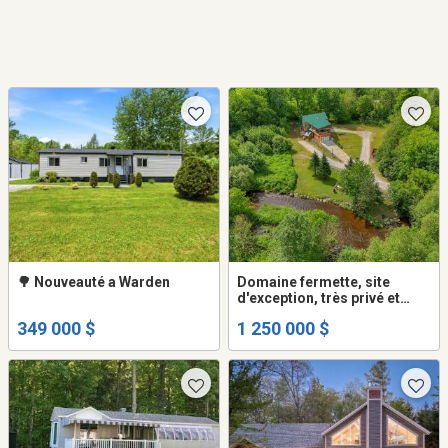
🌳 Nouveauté a Warden
Domaine fermette, site
d'exception, très privé et
intime, grande maison,
349 000 $
1 250 000 $
rivière, terre maraîchère,
Warden près de Waterloo et
Granby