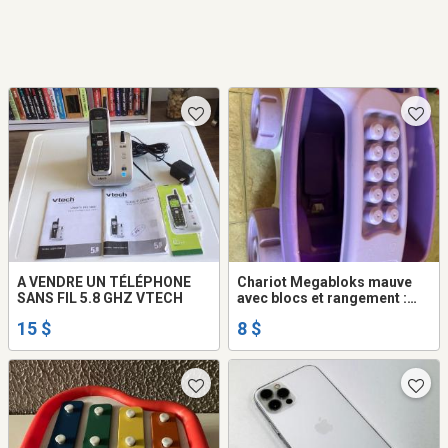
A VENDRE UN TÉLÉPHONE
Chariot Megabloks mauve
SANS FIL 5.8 GHZ VTECH
avec blocs et rangement :
jouets pour bébés/enfants 6
15 $
8 $
mois à 4 ans