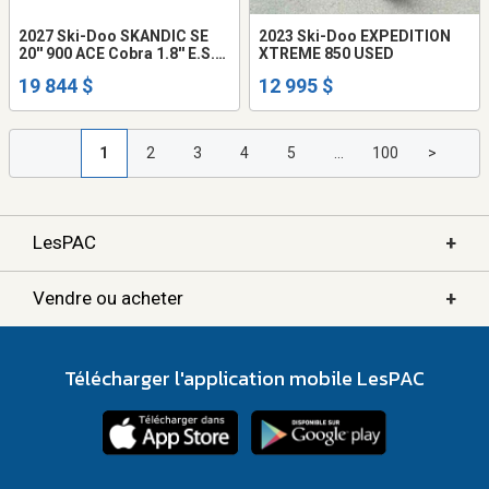
2027 Ski-Doo SKANDIC SE
2023 Ski-Doo EXPEDITION
20'' 900 ACE Cobra 1.8'' E.S.
XTREME 850 USED
000ANVH00
19 844 $
12 995 $
1
2
3
4
5
...
100
>
+
LesPAC
+
Vendre ou acheter
Télécharger l'application mobile LesPAC