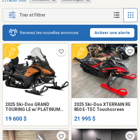
Effacer tout
Trier et Filtrer
Recevez les nouvelles annonces
Activer une alerte
2025 Ski-Doo GRAND
2025 Ski-Doo XTERRAIN RE
TOURING LE w/ PLATINUM
850 E-TEC Touchscreen
Pkg 900 ACE Turbo ...
19 600 $
21 995 $