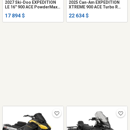
2027 Ski-Doo EXPEDITION
2025 Can-Am EXPEDITION
LE 16'' 900 ACE PowderMax
XTREME 900 ACE Turbo R
2.0'' E.S. 000AAVG00
Cobra 1.8'' E.S. APSB
17 894 $
22 634 $