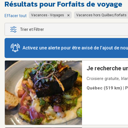
Résultats pour
Forfaits de voyage
Vacances - Voyages
Vacances hors Québec/forfaits
Effacer tout
Trier et Filtrer
Activez une alerte pour être avisé de l’ajout de n
Je recherche u
Croisiere gratuite, Ir
Québec (519 km) | P