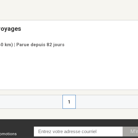
 voyages
0 km) | Parue depuis 82 jours
1
M'i
promotions