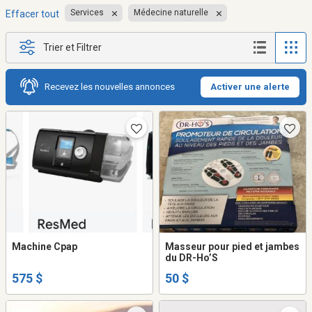
Services
Médecine naturelle
Effacer tout
Trier et Filtrer
Recevez les nouvelles annonces
Activer une alerte
Machine Cpap
Masseur pour pied et jambes
du DR-Ho’S
575 $
50 $