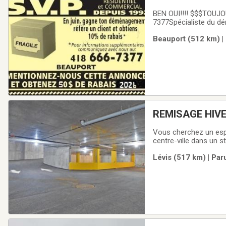
BEN OUI!!!! $$$TOUJO
7377Spécialiste du dém
abordable,Fiable et S
Beauport (512 km) |
APPEL SUFFIRA! Par t
REMISAGE HIVE
Vous cherchez un espa
centre-ville dans un s
d'octobre 2026 à +/- m
Lévis (517 km) | Par
795$ + taxesMoto: 30