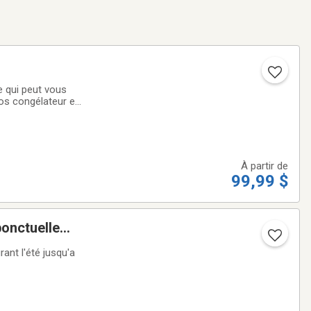
vos congélateur et
rnie par le
À partir de
99,99 $
onctuelle
ant l'été jusqu'a