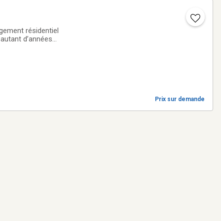
gement résidentiel
 autant d’années
niques afin de
Prix sur demande