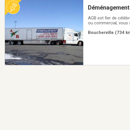
Déménagement
AGB est fier de céléb
ou commercial, vous 
dans le domaine et ap
Boucherville (734 km
vous garantir le démé