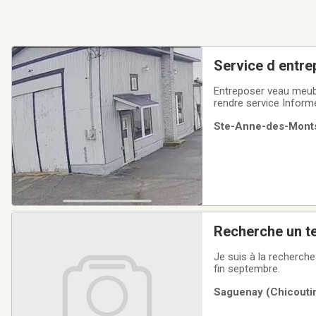
Service d entr
Entreposer veau meubles vos autos veau bateaux veau vr
rendre service Informe
toute appareil qui dem
Ste-Anne-des-Monts 
locateur ( chargeur fo
Recherche un te
jusqu'a fin 
Je suis à la recherche
fin septembre.
Saguenay (Chicoutim