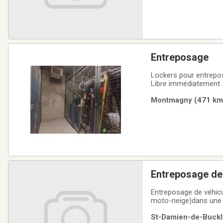
Entreposage
Lockers pour entrepos
Libre immédiatement . Ch
p,c sécuritaires.
Montmagny (471 km) 
Entreposage de véhicu
moto-neige)dans une a
numéro 418-883-
St-Damien-de-Buckla