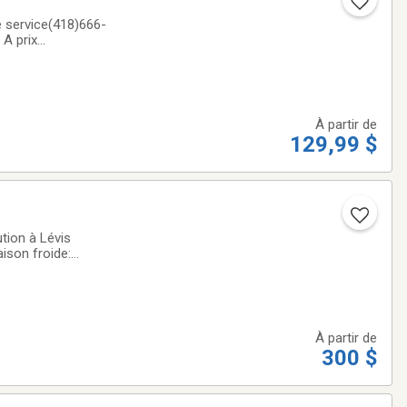
 service(418)666-
 A prix
& 24 pieds! UN
À partir de
129,99 $
tion à Lévis
ison froide:
treposage:Voiture:
À partir de
300 $