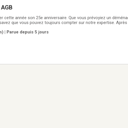
 AGB
rer cette année son 25e anniversaire. Que vous prévoyiez un déména
savez que vous pouvez toujours compter sur notre expertise. Après
rès 12 ans d’accréditations CAA, nous avons perfectionné nos tech
) | Parue depuis 5 jours
nagement le plus