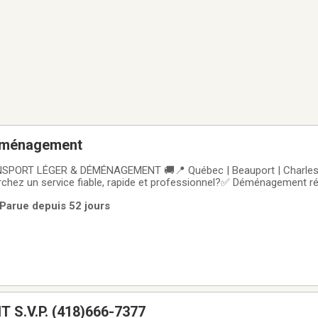
déménagement
SPORT LÉGER & DÉMÉNAGEMENT 🚚📍 Québec | Beauport | Charlesbo
chez un service fiable, rapide et professionnel?✅ Déménagement ré
rtement✅ Transport de meubles✅ Désencombrement✅ Transport de
 Parue depuis 52 jours
s et grands déplacementsINCLUS✔ Camion cube 20
S.V.P. (418)666-7377