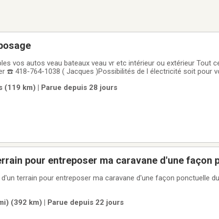
eposage
 etc intérieur ou extérieur Tout ce qui peut vous
r ☎️ 418-764-1038 ( Jacques )Possibilités de l électricité soit pour 
ande de l électricité Ou l’hiver pour chargeur de batterie chargeur fou
(119 km) | Parue depuis 28 jours
urni
rrain pour entreposer ma caravane d'une façon p
septembre
 d'un terrain pour entreposer ma caravane d'une façon ponctuelle dur
i) (392 km) | Parue depuis 22 jours