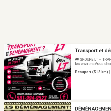
Transport et 
🚚 GROUPE LT – TRAN
les environsVous cher
Déménagement d'appa
Beauport (512 km) |
marchandises✅ Petit
DÉMÉNAGEMENT 