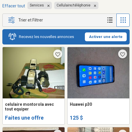
Services
Cellulaire/téléphonie
Effacer tout
Trier et Filtrer
Recevez les nouvelles annonces
Activer une alerte
celulaire montorola avec
Huawei p30
tout equiper
Faites une offre
125 $