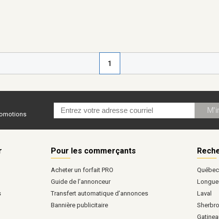
1
M'i
promotions
r
Pour les commerçants
Reche
Acheter un forfait PRO
Québe
Guide de l’annonceur
Longueu
s
Transfert automatique d’annonces
Laval
Bannière publicitaire
Sherbr
Gatinea