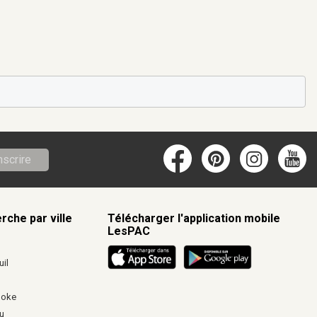
nscrire
rche par ville
Télécharger l'application mobile
LesPAC
c
il
ooke
u