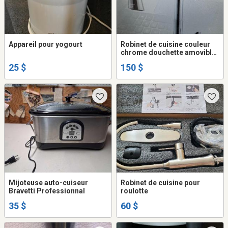
Appareil pour yogourt
Robinet de cuisine couleur
chrome douchette amovible
neuf, jamais été installé avec
25 $
150 $
pompe a savon incluse.
Mijoteuse auto-cuiseur
Robinet de cuisine pour
Bravetti Professionnal
roulotte
35 $
60 $