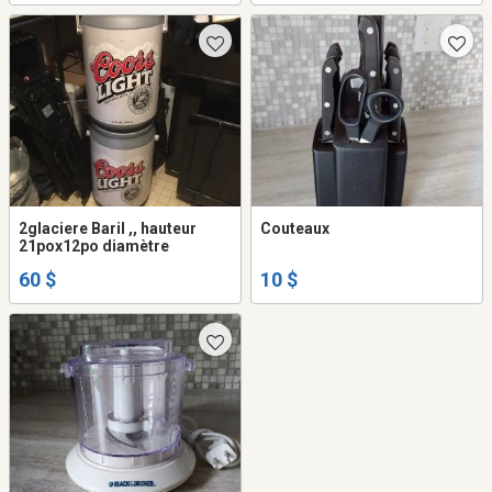
2glaciere Baril ,, hauteur
Couteaux
21pox12po diamètre
60 $
10 $