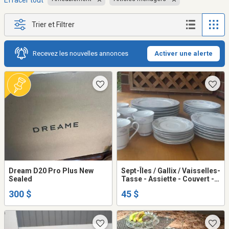
Effacer tout
Trier et Filtrer
Recevez les nouvelles annonces
Activer une alerte
Dream D20 Pro Plus New
Sept-Îles / Gallix / Vaisselles-
Sealed
Tasse - Assiette - Couvert -
Réception.
300 $
45 $