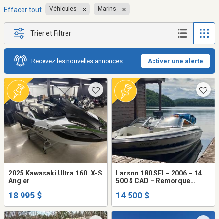
Véhicules
Marins
Effacer tout
Trier et Filtrer
Recevez les nouvelles annonces
Activer une alerte
2025 Kawasaki Ultra 160LX-S
Larson 180 SEI – 2006 – 14
Angler
500 $ CAD – Remorque
incluse
18 995 $
14 500 $