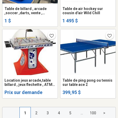
Table de billard , arcade
Table de air hockey sur
,soccer ,darts, vente ,
cousin d'air Wild Chill
réparation ,installation neufs
1 $
1 495 $
et usagé
Location jeux arcade,table
Table de ping pong ou tennis
billard , jeux flechette , ATM
sur table ace 2
Guichet automatique pour
Prix sur demande
399,95 $
party evenement speciaux.
1
2
3
4
5
...
100
>