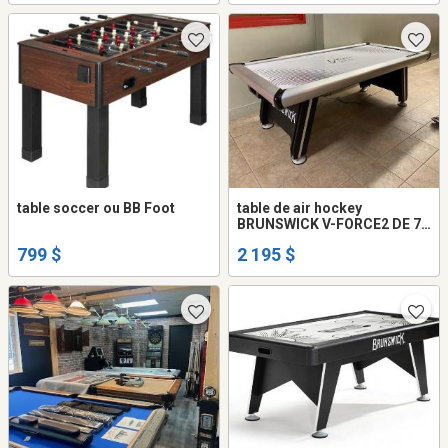
table soccer ou BB Foot
table de air hockey
BRUNSWICK V-FORCE2 DE 7
PIEDS
799 $
2 195 $