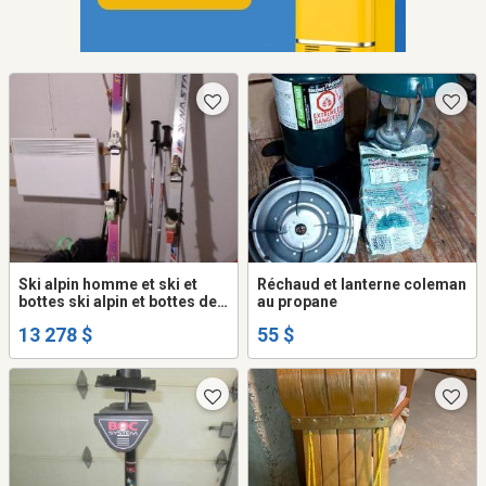
Ski alpin homme et ski et
Réchaud et lanterne coleman
bottes ski alpin et bottes de
au propane
ski fond femme….
13 278 $
55 $