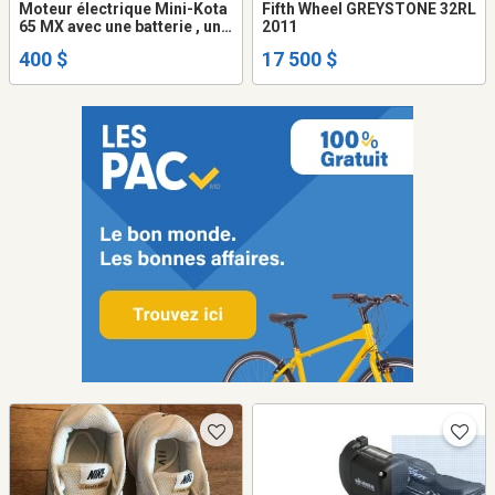
Moteur électrique Mini-Kota
Fifth Wheel GREYSTONE 32RL
65 MX avec une batterie , une
2011
connexion électrique
400 $
17 500 $
sécuritaire