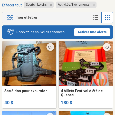
Sports - Loisirs
Activités/Évènements
Effacer tout
Trier et Filtrer
Recevez les nouvelles annonces
Activer une alerte
Sac à dos pour excursion
4 billets Festival d’été de
Quebec
40 $
180 $