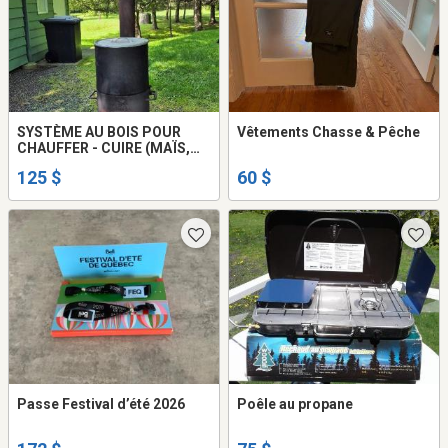
SYSTÈME AU BOIS POUR
Vêtements Chasse & Pêche
CHAUFFER - CUIRE (MAÏS,
BETTERAVES, AUTRES),
125 $
60 $
MARMITE INCLUSE
Passe Festival d’été 2026
Poêle au propane