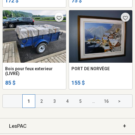
172 $
75 $
Bois pour feux exterieur
PORT DE NORVÈGE
(LIVRÉ)
85 $
155 $
1
2
3
4
5
...
16
>
+
LesPAC