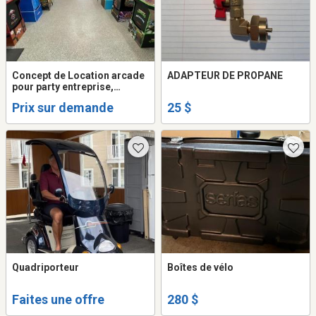
Concept de Location arcade
ADAPTEUR DE PROPANE
pour party entreprise,
fêtes,évenement divers
Prix sur demande
25 $
Quadriporteur
Boîtes de vélo
Faites une offre
280 $