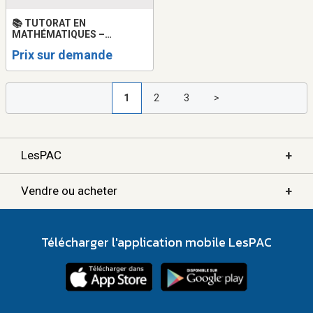
📚 TUTORAT EN
MATHÉMATIQUES –
PRÉPARATION AUX
Prix sur demande
EXAMENS FINAUX
1
2
3
>
+
LesPAC
+
Vendre ou acheter
Télécharger l'application mobile LesPAC