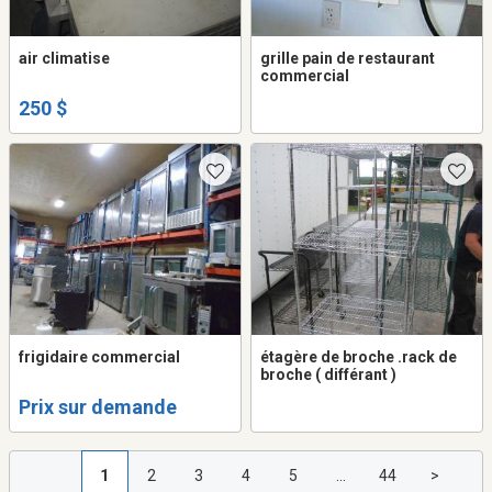
air climatise
grille pain de restaurant
commercial
250 $
frigidaire commercial
étagère de broche .rack de
broche ( différant )
Prix sur demande
1
2
3
4
5
...
44
>