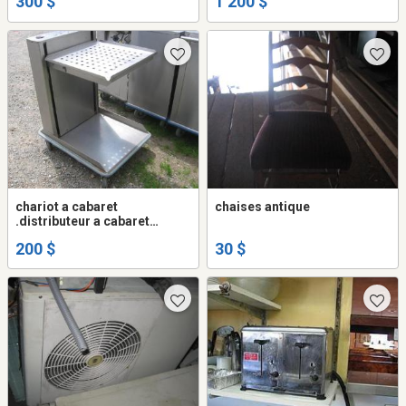
300 $
1 200 $
chariot a cabaret
chaises antique
.distributeur a cabaret
mobile
200 $
30 $