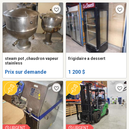
steam pot ,chaudron vapeur
frigidaire a dessert
stainless
Prix sur demande
1 200 $
URGENT
URGENT