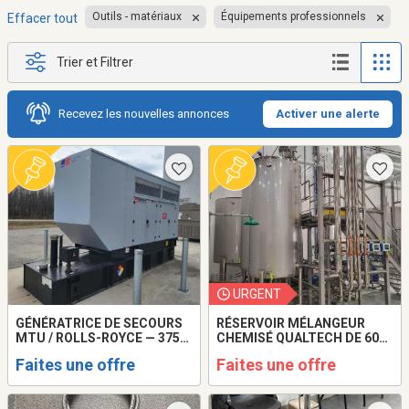
Outils - matériaux
Équipements professionnels
Effacer tout
Trier et Filtrer
Recevez les nouvelles annonces
Activer une alerte
URGENT
GÉNÉRATRICE DE SECOURS
RÉSERVOIR MÉLANGEUR
MTU / ROLLS-ROYCE — 375
CHEMISÉ QUALTECH DE 600
KVA
GALLONS — ANNÉE 2021
Faites une offre
Faites une offre